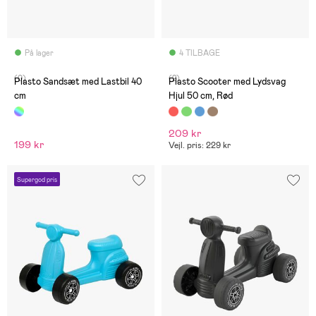
På lager
4 TILBAGE
(0)
(2)
Plasto Sandsæt med Lastbil 40
Plasto Scooter med Lydsvag
cm
Hjul 50 cm, Rød
209 kr
199 kr
Vejl. pris: 229 kr
Supergod pris