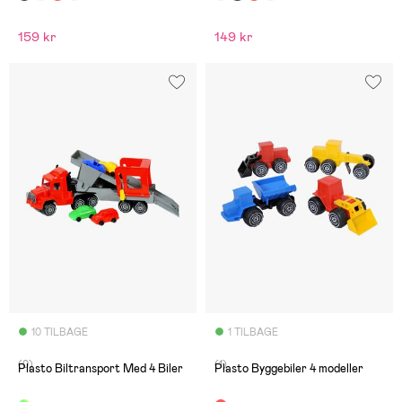
159 kr
149 kr
10 TILBAGE
1 TILBAGE
(0)
(1)
Plasto Biltransport Med 4 Biler
Plasto Byggebiler 4 modeller