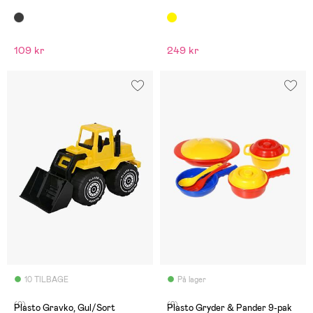
109 kr
249 kr
10 TILBAGE
På lager
(0)
(2)
Plasto Gravko, Gul/Sort
Plasto Gryder & Pander 9-pak