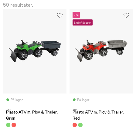
59 resultater.
-9%
End of Season
På lager
På lager
(5)
(5)
Plasto ATV m. Plov & Trailer,
Plasto ATV m. Plov & Trailer,
Grøn
Rød