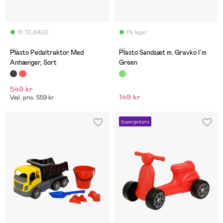
10 TILBAGE
På lager
(4)
(1)
Plasto Pedaltraktor Med
Plasto Sandsæt m. Gravko I´m
Anhænger, Sort
Green
549 kr
149 kr
Vejl. pris: 559 kr
Supergod pris