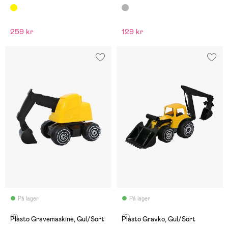
259 kr
129 kr
På lager
På lager
(2)
(5)
Plasto Gravemaskine, Gul/Sort
Plasto Gravko, Gul/Sort