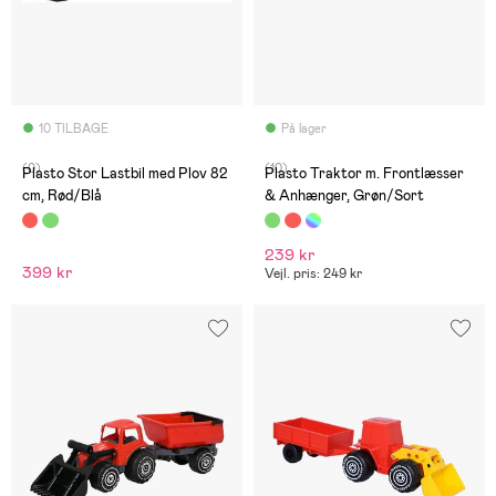
10 TILBAGE
På lager
(0)
(10)
Plasto Stor Lastbil med Plov 82
Plasto Traktor m. Frontlæsser
cm, Rød/Blå
& Anhænger, Grøn/Sort
239 kr
399 kr
Vejl. pris: 249 kr