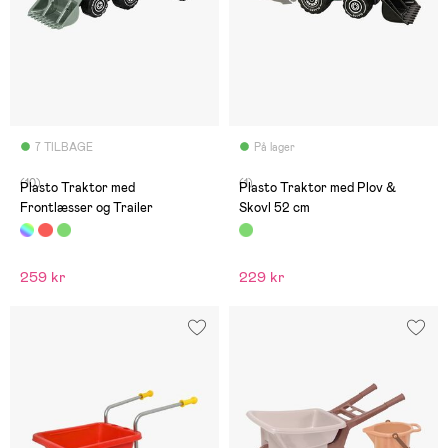
7 TILBAGE
På lager
(10)
(1)
Plasto Traktor med
Plasto Traktor med Plov &
Frontlæsser og Trailer
Skovl 52 cm
259 kr
229 kr