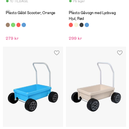
10 TILBAGE
På lager
(2)
(4)
Plasto Gåbil Scooter, Orange
Plasto Gåvogn med Lydsvag
Hjul, Rød
279 kr
299 kr