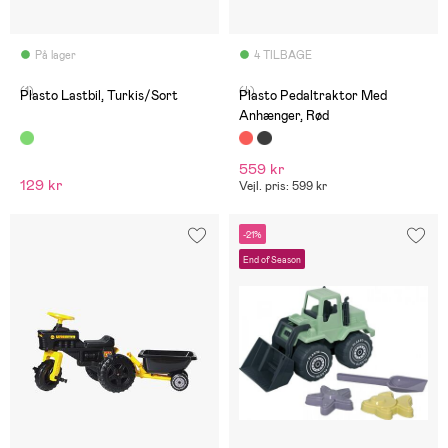
På lager
4 TILBAGE
(1)
(4)
Plasto Lastbil, Turkis/Sort
Plasto Pedaltraktor Med
Anhænger, Rød
559 kr
129 kr
Vejl. pris: 599 kr
-21%
End of Season