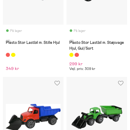
På lager
På lager
(8)
(8)
Plasto Stor Lastbil m. Stille Hjul
Plasto Stor Lastbil m. Støjsvage
Hjul, Gul/Sort
299 kr
349 kr
Vejl. pris: 309 kr