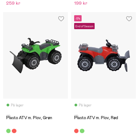
259 kr
199 kr
-5%
End of Season
På lager
På lager
(1)
(1)
Plasto ATV m. Plov, Grøn
Plasto ATV m. Plov, Rød