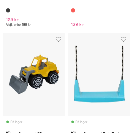
129 kr
129 kr
Vejl. pris: 169 kr
På lager
På lager
(3)
(0)