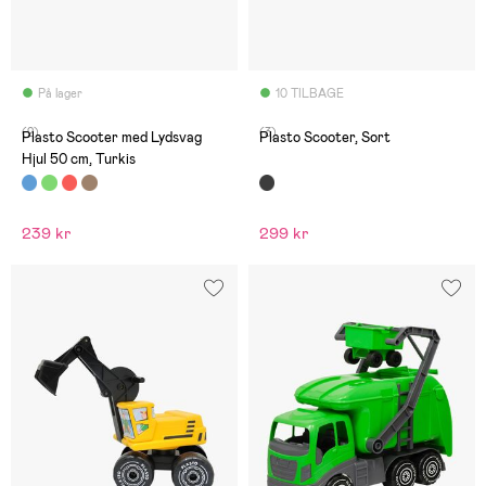
På lager
10 TILBAGE
(2)
(3)
Plasto Scooter med Lydsvag
Plasto Scooter, Sort
Hjul 50 cm, Turkis
239 kr
299 kr