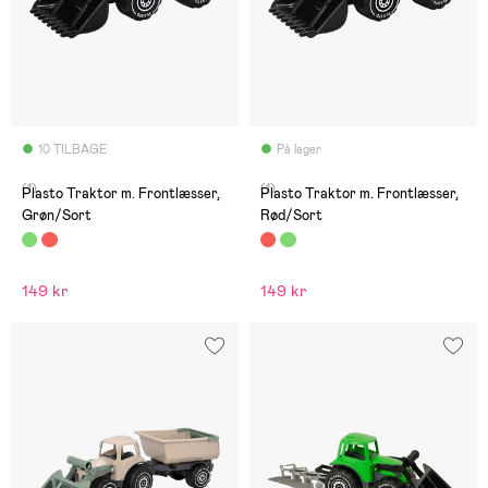
10 TILBAGE
På lager
(1)
(1)
Plasto Traktor m. Frontlæsser,
Plasto Traktor m. Frontlæsser,
Grøn/Sort
Rød/Sort
149 kr
149 kr