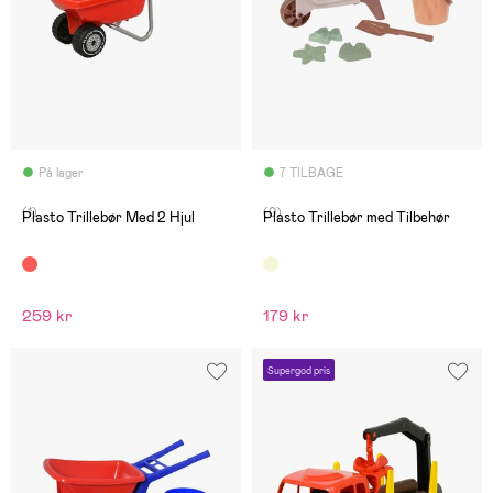
På lager
7 TILBAGE
(1)
(0)
Plasto Trillebør Med 2 Hjul
Plasto Trillebør med Tilbehør
259 kr
179 kr
Supergod pris