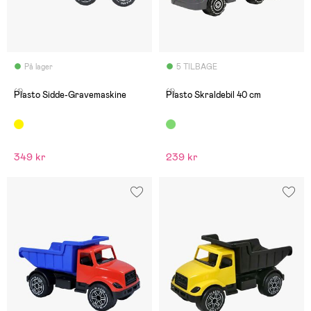
På lager
5 TILBAGE
(1)
(1)
Plasto Sidde-Gravemaskine
Plasto Skraldebil 40 cm
349 kr
239 kr