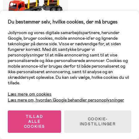
Du bestemmer selv, hvilke cookies, der må bruges
Jollyroom og vores digitale samarbejdspartnere, herunder
Google, bruger cookies, mobile annonce-id'er og lignende
teknologier på denne side. Visse er nødvendige for, at siden
fungerer korrekt. Med dit samtykke bruger vi
personoplysninger til at måle annoncering samt til at vise
På lager
personaliserede og ikke-personaliserede annoncer. Cookies og
mobile annonce-id'er bruges derfor til både personaliseret og
(0)
Plasto Tømmerlastbil med Grab,
ikke-personaliseret annoncering, samt til analyse og en
Trailer og Tømmer 74 cm
skræddersyet oplevelse. Du kan selv vælge, hvilke cookies du vil
tillade.
Kundeservice
Læs mere om cookies
379 kr
Læs mere om, hvordan Google behandler personoplysninger
TILLAD
COOKIE-
ALLE
Plasto udendørslegetøj til aktive børn
INDSTILLINGER
COOKIES
Nordiske Plasto er en dygtig og erfaren leverandør i legetøjsbranchen.
Plastos legetøj er produceret på Åland og er lavet af slidstærk plastisk,