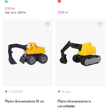
219 kr
259 kr
Vejl. pris: 229 kr
9 TILBAGE
På lager
(1)
(0)
Plasto Gravemaskine 35 cm
Plasto Gravemaskine m.
Larvefødder