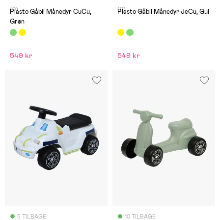
(0)
(0)
Plasto Gåbil Månedyr CuCu,
Plasto Gåbil Månedyr JeCu, Gul
Grøn
549 kr
549 kr
5 TILBAGE
10 TILBAGE