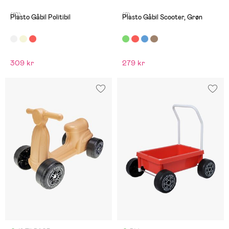
(10)
(2)
Plasto Gåbil Politibil
Plasto Gåbil Scooter, Grøn
309 kr
279 kr