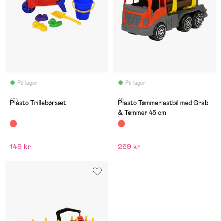
På lager
På lager
(5)
(1)
Plasto Trillebørsæt
Plasto Tømmerlastbil med Grab
& Tømmer 45 cm
149 kr
269 kr