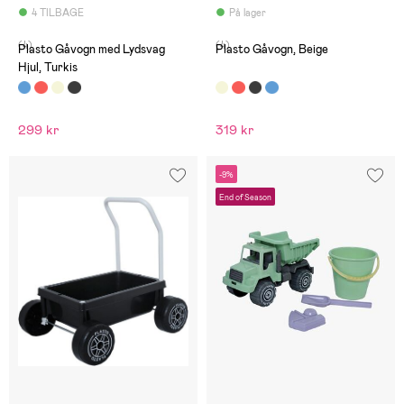
4 TILBAGE
På lager
(4)
(4)
Plasto Gåvogn med Lydsvag
Plasto Gåvogn, Beige
Hjul, Turkis
299 kr
319 kr
-9%
End of Season