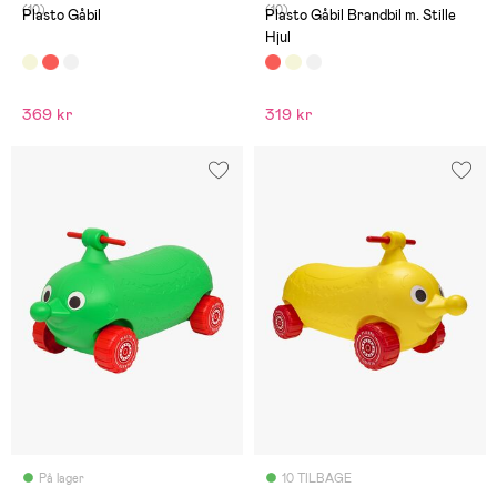
(10)
(10)
Plasto Gåbil
Plasto Gåbil Brandbil m. Stille
Hjul
369 kr
319 kr
På lager
10 TILBAGE