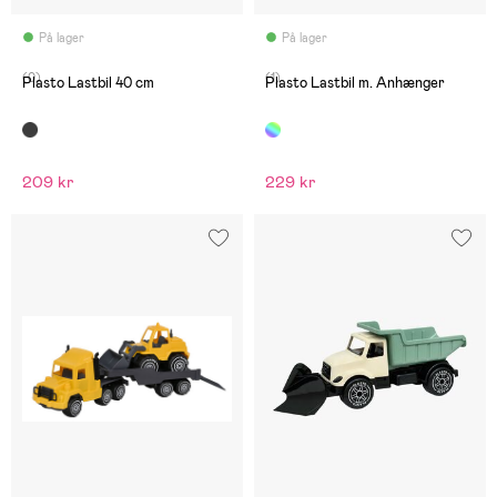
På lager
På lager
(0)
(1)
Plasto Lastbil 40 cm
Plasto Lastbil m. Anhænger
209 kr
229 kr