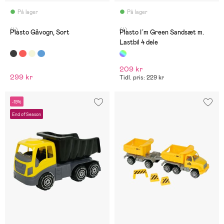
På lager
På lager
(4)
(4)
Plasto Gåvogn, Sort
Plasto I´m Green Sandsæt m.
Lastbil 4 dele
209 kr
299 kr
Tidl. pris: 229 kr
-19%
End of Season