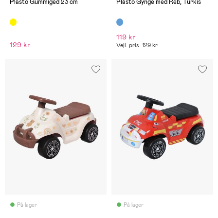
Plasto Gummiged 23 cm
Plasto Gynge med Reb, Turkis
119 kr
129 kr
Vejl. pris: 129 kr
På lager
På lager