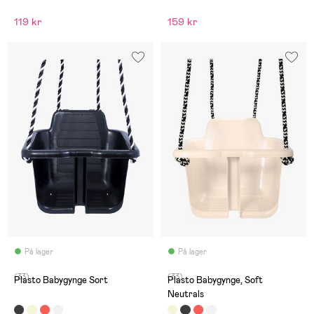
119 kr
159 kr
På lager
På lager
(33)
(33)
Plasto Babygynge Sort
Plasto Babygynge, Soft
Neutrals