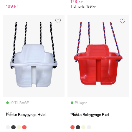
179 kr
189 kr
Tidl. pris: 189 kr
10 TILBAGE
På lager
(33)
(33)
Plasto Babygynge Hvid
Plasto Babygynge Rød