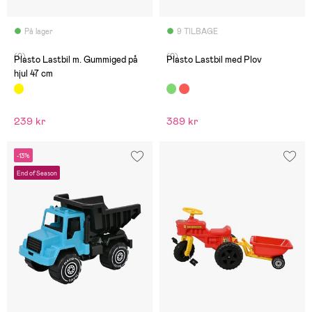
På lager
9 TILBAGE
(0)
(0)
Plasto Lastbil m. Gummiged på
Plasto Lastbil med Plov
hjul 47 cm
239 kr
389 kr
-13%
End of Season