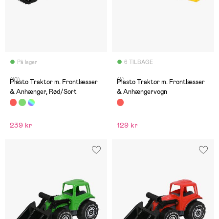
På lager
6 TILBAGE
(10)
(4)
Plasto Traktor m. Frontlæsser
Plasto Traktor m. Frontlæsser
& Anhænger, Rød/Sort
& Anhængervogn
239 kr
129 kr