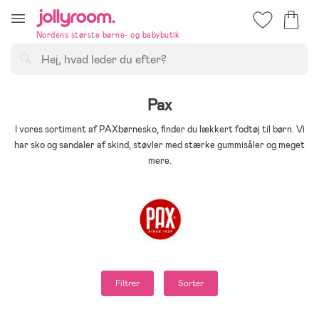
Hoppa
till
Nordens største børne- og babybutik
innehållet
Søg
Pax
I vores sortiment af PAXbørnesko, finder du lækkert fodtøj til børn. Vi
har sko og sandaler af skind, støvler med stærke gummisåler og meget
mere.
Filtrer
Sorter