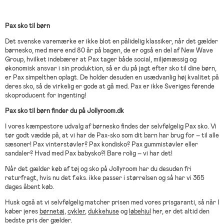
Pax sko til børn
Det svenske varemærke er ikke blot en pålidelig klassiker, når det gælder
børnesko, med mere end 80 år på bagen, de er også en del af New Wave
Group, hvilket indebærer at Pax tager både social, miljømæssig og
økonomisk ansvar i sin produktion, så er du på jagt efter sko til dine børn,
er Pax simpelthen oplagt. De holder desuden en usædvanlig høj kvalitet på
deres sko, så de virkelig er gode at gå med. Pax er ikke Sveriges førende
skoproducent for ingenting!
Pax sko til børn finder du på Jollyroom.dk
I vores kæmpestore udvalg af børnesko findes der selvfølgelig Pax sko. Vi
tør godt vædde på, at vi har de Pax-sko som dit barn har brug for – til alle
sæsoner! Pax vinterstøvler? Pax kondisko? Pax gummistøvler eller
sandaler? Hvad med Pax babysko?! Bare rolig – vi har det!
Når det gælder køb af tøj og sko på Jollyroom har du desuden fri
returfragt, hvis nu det f.eks. ikke passer i størrelsen og så har vi 365
dages åbent køb.
Husk også at vi selvfølgelig matcher prisen med vores prisgaranti, så når I
køber jeres
børnetøj
,
cykler
,
dukkehuse
og
løbehjul
her, er det altid den
bedste pris der gælder.