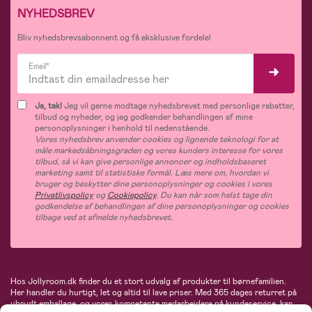
NYHEDSBREV
Bliv nyhedsbrevsabonnent og få eksklusive fordele!
Email*
Ja, tak!
Jeg vil gerne modtage nyhedsbrevet med personlige rabatter,
tilbud og nyheder, og jeg godkender behandlingen af mine
personoplysninger i henhold til nedenstående.
Vores nyhedsbrev anvender cookies og lignende teknologi for at
måle markedsåbningsgraden og vores kunders interesse for vores
tilbud, så vi kan give personlige annoncer og indholdsbaseret
marketing samt til statistiske formål. Læs mere om, hvordan vi
bruger og beskytter dine personoplysninger og cookies i vores
Privatlivspolicy
og
Cookiepolicy
. Du kan når som helst tage din
godkendelse af behandlingen af dine personoplysninger og cookies
tilbage ved at afmelde nyhedsbrevet.
Hos Jollyroom.dk finder du et stort udvalg af produkter til børnefamilien.
Her handler du hurtigt, let og altid til lave priser. Med 365 dages returret på
ubrudt emballage, og vores kompetente medarbejdere på kundeservice, kan