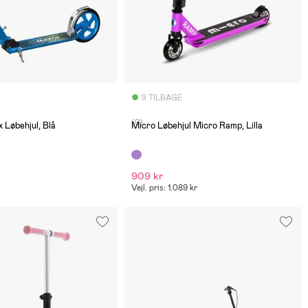
9 TILBAGE
(0)
 Løbehjul, Blå
Micro Løbehjul Micro Ramp, Lilla
909 kr
Vejl. pris: 1.089 kr