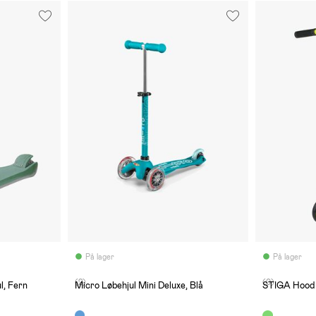
På lager
På lager
(2)
(0)
l, Fern
Micro Løbehjul Mini Deluxe, Blå
STIGA Hood T