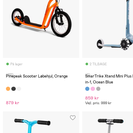
På lager
2 TILBAGE
(122)
(0)
Pinepeak Scooter Løbehjul, Orange
SmarTrike Xtend Mini Plus 
in-1, Ocean Blue
859 kr
879 kr
Vejl. pris: 999 kr