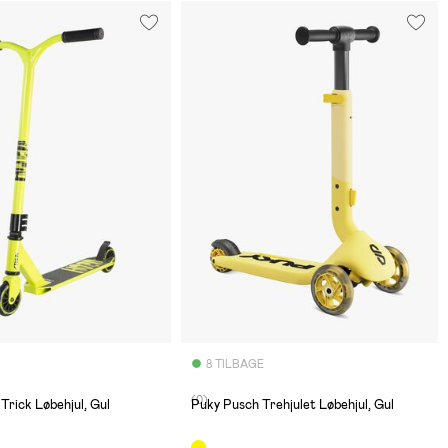
8 TILBAGE
(0)
rick Løbehjul, Gul
Puky Pusch Trehjulet Løbehjul, Gul