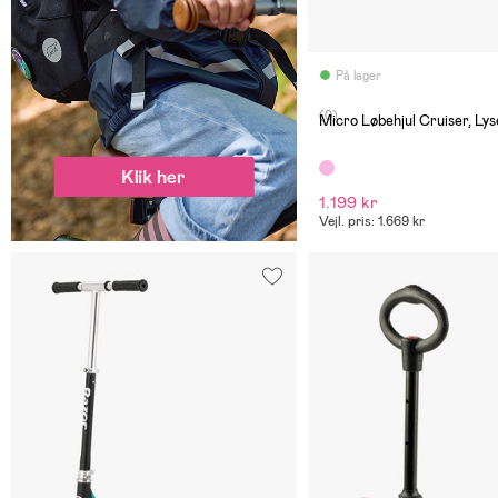
På lager
(0)
Micro Løbehjul Cruiser, Ly
1.199 kr
Vejl. pris: 1.669 kr