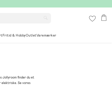
rt
Fritid & Hobby
Outlet
Varemærker
s Jollyroom finder du et
er elektriske. Se vores