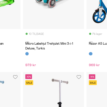
10 TILBAGE
På lager
(0)
(0)
røn
Micro Løbehjul Trehjulet Mini 3-i-1
Razor A5 Lux
Deluxe, Turkis
979 kr
969 kr
-10%
-14%
SALE
SALE