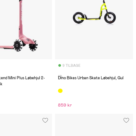
9 TILBAGE
(1)
end Mini Plus Løbehjul 2-
Dino Bikes Urban Skate Løbehjul, Gul
nk
859 kr