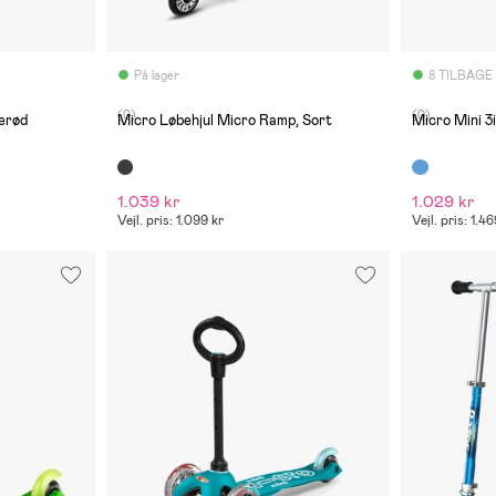
På lager
8 TILBAGE
(0)
(0)
serød
Micro Løbehjul Micro Ramp, Sort
Micro Mini 3i
1.039 kr
1.029 kr
Vejl. pris: 1.099 kr
Vejl. pris: 1.4