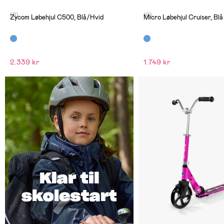
(0)
(0)
Zycom Løbehjul C500, Blå/Hvid
Micro Løbehjul Cruiser, Blå
2.339 kr
1.749 kr