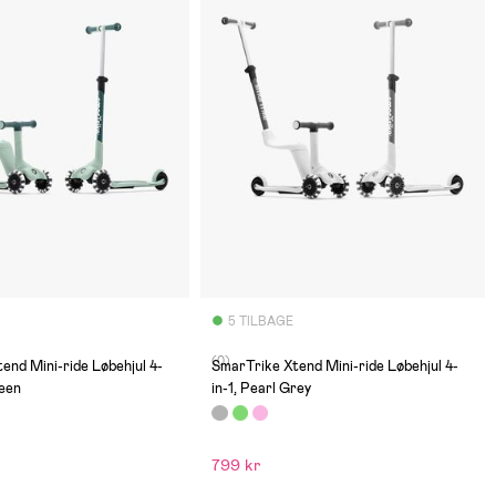
5 TILBAGE
(0)
end Mini-ride Løbehjul 4-
SmarTrike Xtend Mini-ride Løbehjul 4-
reen
in-1, Pearl Grey
799 kr