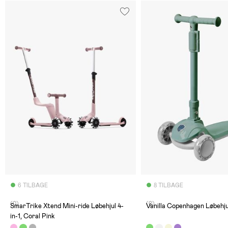
6 TILBAGE
8 TILBAGE
(0)
(0)
SmarTrike Xtend Mini-ride Løbehjul 4-
Vanilla Copenhagen Løbehju
in-1, Coral Pink