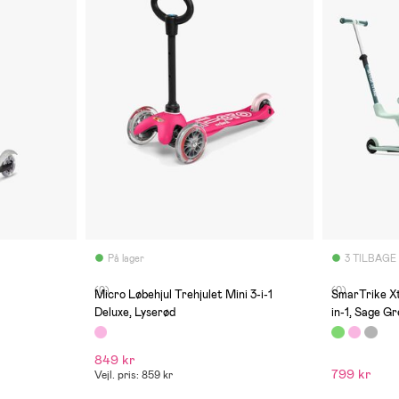
På lager
3 TILBAGE
(0)
(0)
Micro Løbehjul Trehjulet Mini 3-i-1
SmarTrike Xt
Deluxe, Lyserød
in-1, Sage G
849 kr
799 kr
Vejl. pris: 859 kr