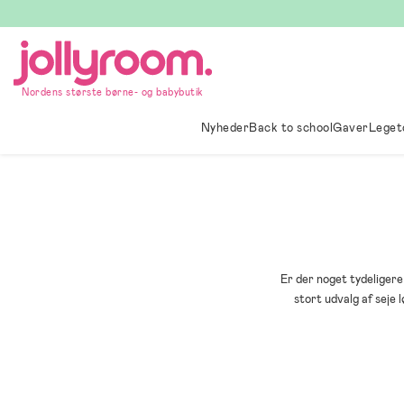
Hoppa
till
innehållet
Nordens største børne- og babybutik
Nyheder
Back to school
Gaver
Leget
Er der noget tydeligere
stort udvalg af seje l