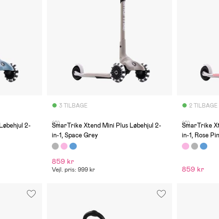
3 TILBAGE
2 TILBAGE
(0)
(0)
Løbehjul 2-
SmarTrike Xtend Mini Plus Løbehjul 2-
SmarTrike Xt
in-1, Space Grey
in-1, Rose Pi
859 kr
859 kr
Vejl. pris: 999 kr