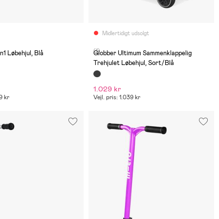
Midlertidigt udsolgt
(1)
n1 Løbehjul, Blå
Globber Ultimum Sammenklappelig
Trehjulet Løbehjul, Sort/Blå
1.029 kr
69 kr
Vejl. pris: 1.039 kr