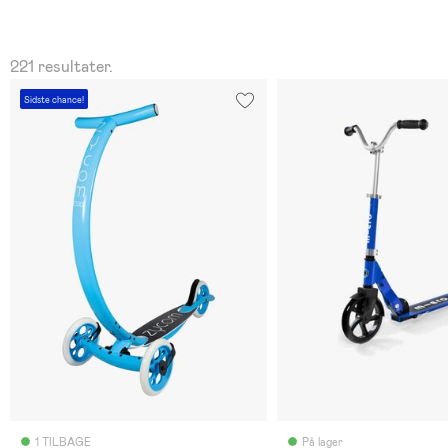
221 resultater.
Sidste chance!
1 TILBAGE
På lager