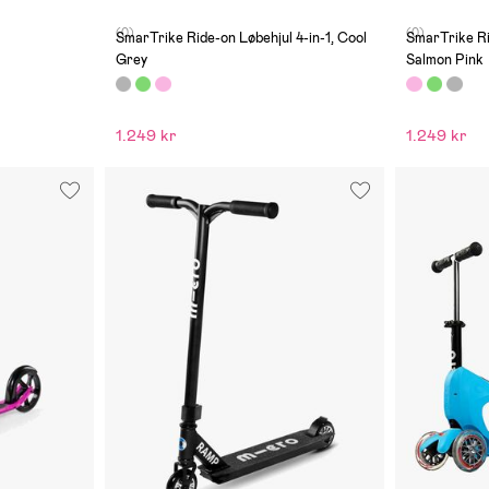
(0)
(0)
SmarTrike Ride-on Løbehjul 4-in-1, Cool
SmarTrike Ri
Grey
Salmon Pink
1.249 kr
1.249 kr