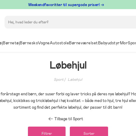
⁠ Weekendfavoritter til supergode priser! →
Søg
øj
Børnetøj
Børnesko
Vogne
Autostole
Børneværelset
Babyudstyr
Mor
Spo
Løbehjul
Sport
Løbehjul
 forårstegn end børn, der suser forbi og laver tricks på deres nye løbehjul? Ho
øbehjul, kickbikes og trickløbehjul i høj kvalitet – både med to hjul, tre hjul ell
sortiment og find det perfekte løbehjul, der passer til dit barn!
Tilbage til Sport
Filtrer
Sorter