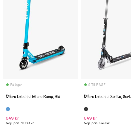
På lager
9 TILBAGE
(0)
(0)
Micro Løbehjul Micro Ramp, Blå
Micro Løbehjul Sprite, Sort
849 kr
849 kr
Vejl. pris: 1.089 kr
Vejl. pris: 949 kr