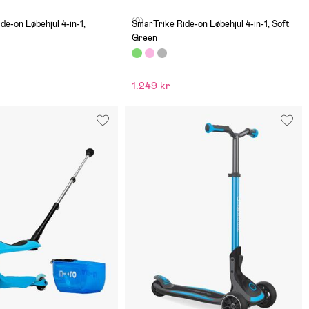
(0)
de-on Løbehjul 4-in-1,
SmarTrike Ride-on Løbehjul 4-in-1, Soft
Green
1.249 kr