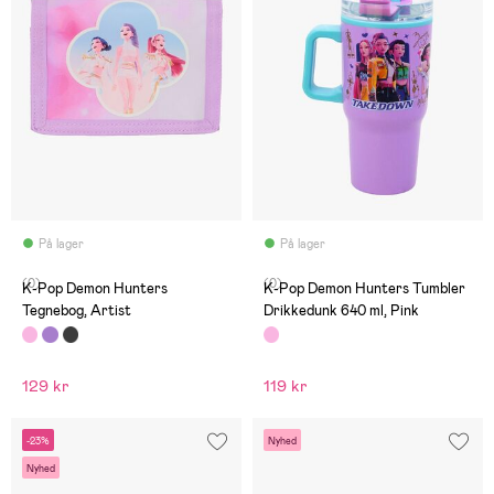
På lager
På lager
(0)
(0)
K-Pop Demon Hunters
K-Pop Demon Hunters Tumbler
Tegnebog, Artist
Drikkedunk 640 ml, Pink
129 kr
119 kr
-23%
Nyhed
Nyhed