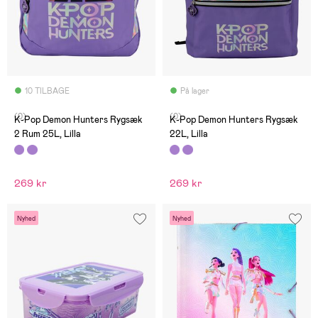
10 TILBAGE
På lager
(0)
(0)
K-Pop Demon Hunters Rygsæk
K-Pop Demon Hunters Rygsæk
2 Rum 25L, Lilla
22L, Lilla
269 kr
269 kr
Nyhed
Nyhed