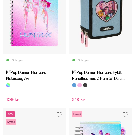
På lager
På lager
(0)
(1)
K-Pop Demon Hunters
K-Pop Demon Hunters Fyldt
Notesbog A4
Penalhus med 3 Rum 37 Dele,
Huntr/X
109 kr
219 kr
-23%
Nyhed
Nyhed