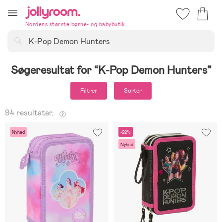
Hoppa
till
Nordens største børne- og babybutik
innehållet
Søg
Søgeresultat for
K-Pop Demon Hunters
Filtrer
Sorter
94 resultater.
Nyhed
-22%
Nyhed