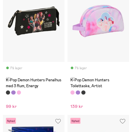
På lager
På lager
(0)
(0)
K-Pop Demon Hunters Penalhus
K-Pop Demon Hunters
med 3 Rum, Energy
Toilettaske, Artist
99 kr
139 kr
Nyhed
Nyhed