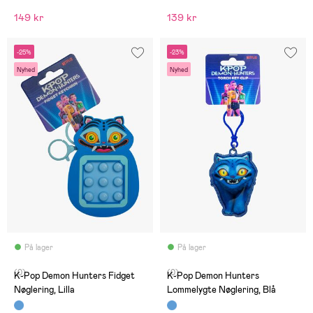
149 kr
139 kr
-25%
-23%
Nyhed
Nyhed
På lager
På lager
(0)
(0)
K-Pop Demon Hunters Fidget
K-Pop Demon Hunters
Nøglering, Lilla
Lommelygte Nøglering, Blå