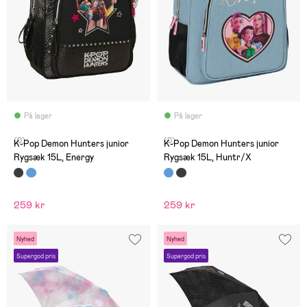
På lager
På lager
(0)
(0)
K-Pop Demon Hunters junior
K-Pop Demon Hunters junior
Rygsæk 15L, Energy
Rygsæk 15L, Huntr/X
259 kr
259 kr
Nyhed
Nyhed
Supergod pris
Supergod pris