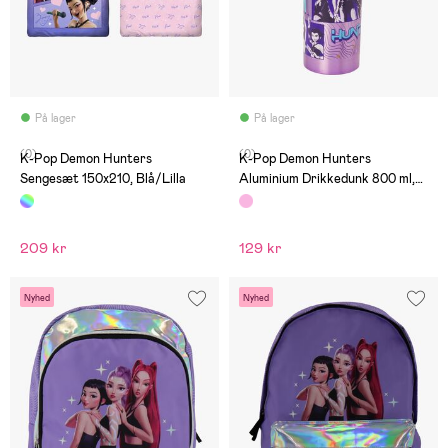
På lager
På lager
(0)
(0)
K-Pop Demon Hunters
K-Pop Demon Hunters
Sengesæt 150x210, Blå/Lilla
Aluminium Drikkedunk 800 ml,
Pink
209 kr
129 kr
Nyhed
Nyhed