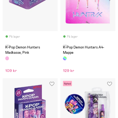
På lager
På lager
(0)
(0)
K-Pop Demon Hunters
K-Pop Demon Hunters A4-
Madkasse, Pink
Mappe
109 kr
129 kr
Nyhed