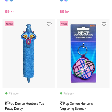
99 kr
89 kr
Nyhed
Nyhed
På lager
På lager
(0)
(0)
K-Pop Demon Hunters Tus
K-Pop Demon Hunters
Fuzzy Derpy
Nøglering Spinner