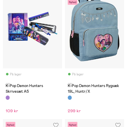
Nyhed
På lager
På lager
(0)
(0)
K-Pop Demon Hunters
K-Pop Demon Hunters Rygsæk
Skrivesæt A5
19L, Huntr/X
109 kr
299 kr
Nyhed
Nyhed