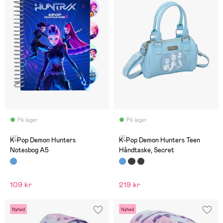
På lager
På lager
(0)
(0)
K-Pop Demon Hunters
K-Pop Demon Hunters Teen
Notesbog A5
Håndtaske, Secret
109 kr
219 kr
Nyhed
Nyhed