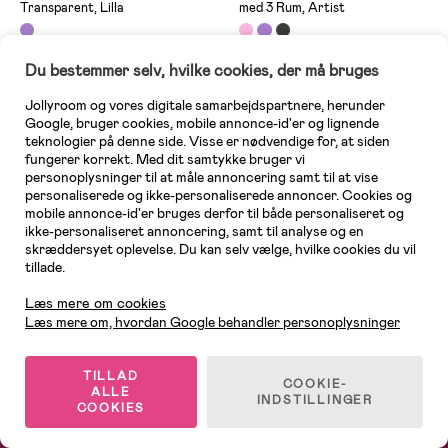
Transparent, Lilla
med 3 Rum, Artist
Du bestemmer selv, hvilke cookies, der må bruges
99 kr
99 kr
Jollyroom og vores digitale samarbejdspartnere, herunder
Google, bruger cookies, mobile annonce-id'er og lignende
teknologier på denne side. Visse er nødvendige for, at siden
1
/
2
fungerer korrekt. Med dit samtykke bruger vi
personoplysninger til at måle annoncering samt til at vise
personaliserede og ikke-personaliserede annoncer. Cookies og
mobile annonce-id'er bruges derfor til både personaliseret og
ikke-personaliseret annoncering, samt til analyse og en
skræddersyet oplevelse. Du kan selv vælge, hvilke cookies du vil
tillade.
Kundeservice
Læs mere om cookies
Læs mere om, hvordan Google behandler personoplysninger
TILLAD
COOKIE-
ALLE
Kundeservice
Leveringsoplysninger
INDSTILLINGER
COOKIES
Guider & Inspiration
Handel og betaling