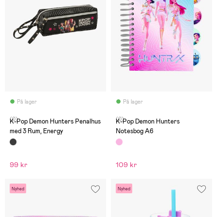
På lager
På lager
(0)
(0)
K-Pop Demon Hunters Penalhus
K-Pop Demon Hunters
med 3 Rum, Energy
Notesbog A6
99 kr
109 kr
Nyhed
Nyhed