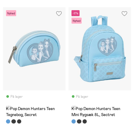
Nyhed
-17%
Nyhed
På lager
På lager
(0)
(0)
K-Pop Demon Hunters Teen
K-Pop Demon Hunters Teen
Tegnebog, Secret
Mini Rygsæk 8L, Sectret