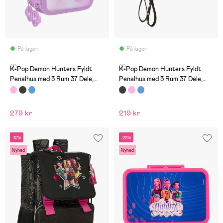
På lager
På lager
(1)
(1)
K-Pop Demon Hunters Fyldt
K-Pop Demon Hunters Fyldt
Penalhus med 3 Rum 37 Dele,
Penalhus med 3 Rum 37 Dele,
Artist
Energy
279 kr
219 kr
-12%
-28%
Nyhed
Nyhed