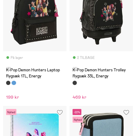
På lager
2 TILBAGE
(0)
(0)
K-Pop Demon Hunters Laptop
K-Pop Demon Hunters Trolley
Rygsæk 17L, Energy
Rygsæk 33L, Energy
199 kr
469 kr
Nyhed
-22%
Nyhed