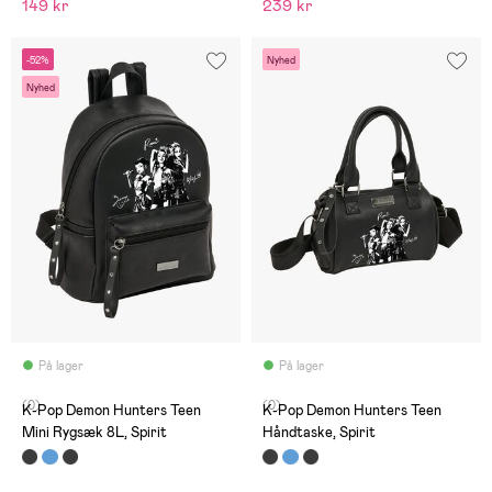
149 kr
239 kr
-52%
Nyhed
Nyhed
På lager
På lager
(0)
(0)
K-Pop Demon Hunters Teen
K-Pop Demon Hunters Teen
Mini Rygsæk 8L, Spirit
Håndtaske, Spirit