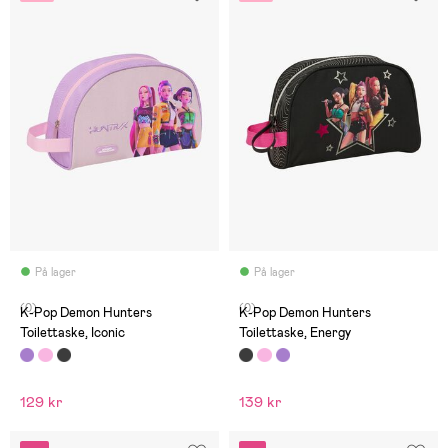
På lager
På lager
(0)
(0)
K-Pop Demon Hunters
K-Pop Demon Hunters
Toilettaske, Iconic
Toilettaske, Energy
129 kr
139 kr