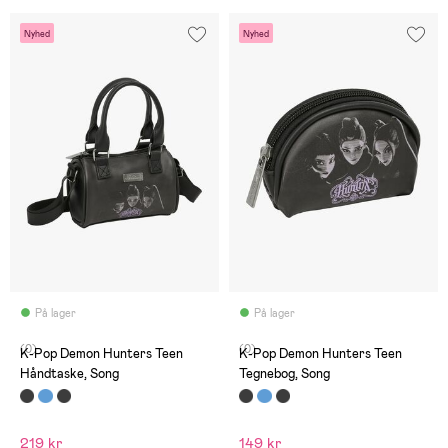
Nyhed
Nyhed
På lager
På lager
(0)
(0)
K-Pop Demon Hunters Teen
K-Pop Demon Hunters Teen
Håndtaske, Song
Tegnebog, Song
219 kr
149 kr