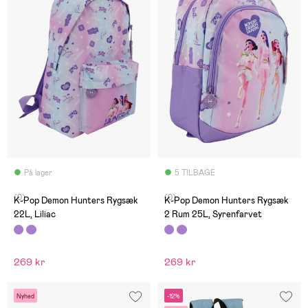
På lager
5 TILBAGE
(0)
(0)
K-Pop Demon Hunters Rygsæk
K-Pop Demon Hunters Rygsæk
22L, Liliac
2 Rum 25L, Syrenfarvet
269 kr
269 kr
Nyhed
-12%