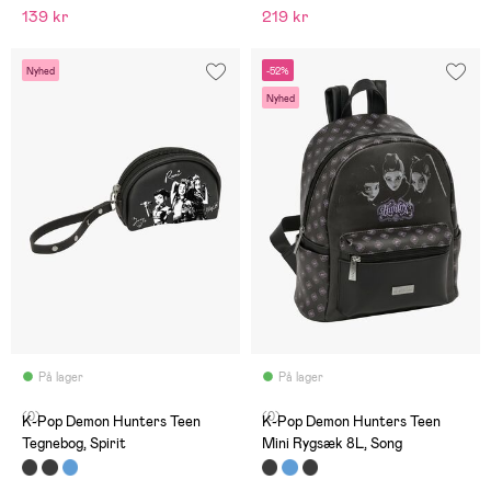
139 kr
219 kr
Nyhed
-52%
Nyhed
På lager
På lager
(0)
(0)
K-Pop Demon Hunters Teen
K-Pop Demon Hunters Teen
Tegnebog, Spirit
Mini Rygsæk 8L, Song