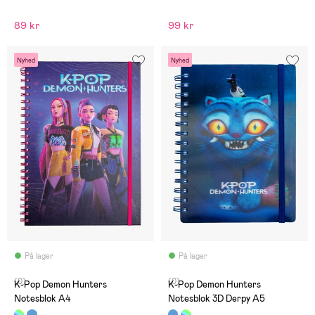
89 kr
99 kr
Nyhed
Nyhed
På lager
På lager
(0)
(0)
K-Pop Demon Hunters
K-Pop Demon Hunters
Notesblok A4
Notesblok 3D Derpy A5