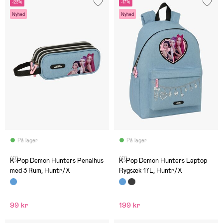
-23%
-17%
Nyhed
Nyhed
På lager
På lager
(0)
(0)
K-Pop Demon Hunters Penalhus
K-Pop Demon Hunters Laptop
med 3 Rum, Huntr/X
Rygsæk 17L, Huntr/X
99 kr
199 kr