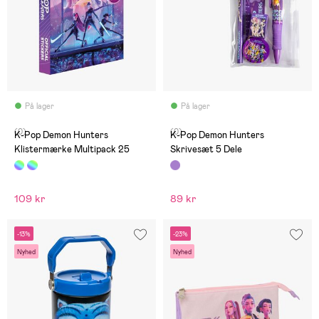
På lager
På lager
(0)
(0)
K-Pop Demon Hunters
K-Pop Demon Hunters
Klistermærke Multipack 25
Skrivesæt 5 Dele
109 kr
89 kr
-13%
-23%
Nyhed
Nyhed