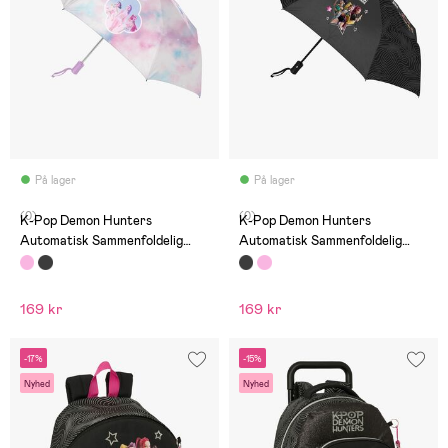
På lager
På lager
(0)
(0)
K-Pop Demon Hunters
K-Pop Demon Hunters
Automatisk Sammenfoldelig
Automatisk Sammenfoldelig
Paraply, Artist
Paraply, Energy
169 kr
169 kr
-17%
-15%
Nyhed
Nyhed