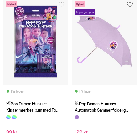
Nyhed
Nyhed
Supergod pris
På lager
På lager
(0)
(0)
K-Pop Demon Hunters
K-Pop Demon Hunters
Klistermærkealbum med To
Automatisk Sammenfoldelig
Blind Bags
Paraply, Iconic
99 kr
129 kr