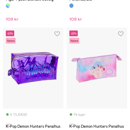
109 kr
109 kr
-23%
-23%
Nyhed
Nyhed
9 TILBAGE
På lager
(0)
(0)
K-Pop Demon Hunters Penalhus
K-Pop Demon Hunters Penalhus