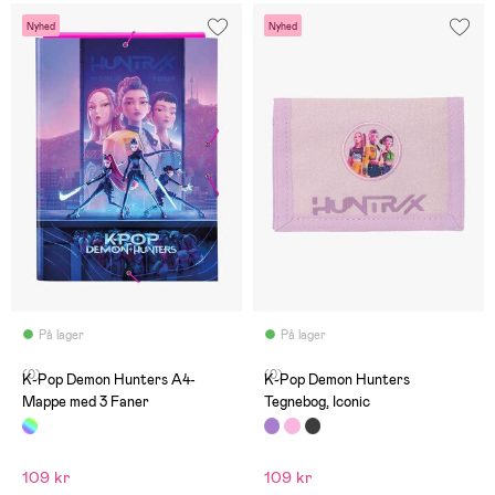
Nyhed
Nyhed
På lager
På lager
(0)
(0)
K-Pop Demon Hunters A4-
K-Pop Demon Hunters
Mappe med 3 Faner
Tegnebog, Iconic
109 kr
109 kr