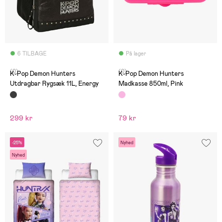
6 TILBAGE
På lager
(0)
(0)
K-Pop Demon Hunters
K-Pop Demon Hunters
Utdragbar Rygsæk 11L, Energy
Madkasse 850ml, Pink
299 kr
79 kr
-25%
Nyhed
Nyhed