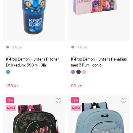
På lager
På lager
(0)
(0)
K-Pop Demon Hunters Pitcher
K-Pop Demon Hunters Penalhus
Drikkedunk 590 ml, Blå
med 3 Rum, Iconic
139 kr
99 kr
-16%
-16%
Nyhed
Nyhed