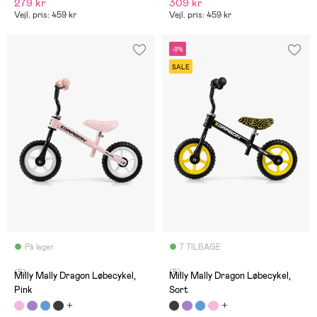
279 kr
309 kr
Vejl. pris: 459 kr
Vejl. pris: 459 kr
-9%
SALE
På lager
7 TILBAGE
(5)
(5)
Milly Mally Dragon Løbecykel,
Milly Mally Dragon Løbecykel,
Pink
Sort