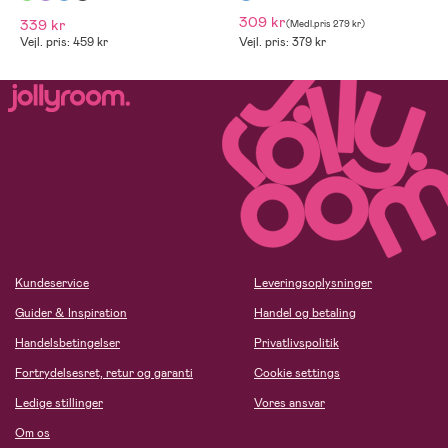
309 kr
339 kr
(
Medl.pris
279 kr
)
Vejl. pris: 459 kr
Vejl. pris: 379 kr
Kundeservice
Leveringsoplysninger
Guider & Inspiration
Handel og betaling
Handelsbetingelser
Privatlivspolitik
Fortrydelsesret, retur og garanti
Cookie settings
Ledige stillinger
Vores ansvar
Om os