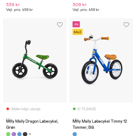
339 kr
309 kr
Vejl. pris: 459 kr
Vejl. pris: 459 kr
-9%
SALE
Midlertidigt udsolgt
10 TILBAGE
(5)
(3)
Milly Mally Dragon Løbecykel,
Milly Mally Løbecykel Timmy 12
Grøn
Tommer, Blå