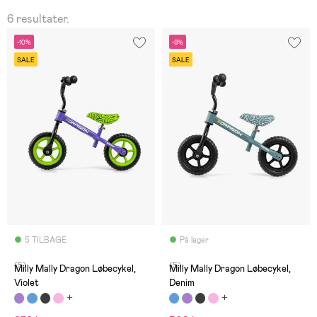
6 resultater.
-10%
-9%
SALE
SALE
5 TILBAGE
På lager
(5)
(5)
Milly Mally Dragon Løbecykel,
Milly Mally Dragon Løbecykel,
Violet
Denim