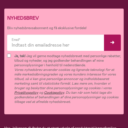
NYHEDSBREV
Bliv nyhedsbrevsabonnent og få eksklusive fordele!
Email*
Ja, tak!
Jeg vil gerne modtage nyhedsbrevet med personlige rabatter,
tilbud og nyheder, og jeg godkender behandlingen af mine
personoplysninger i henhold til nedenstående.
Vores nyhedsbrev anvender cookies og lignende teknologi for at
måle markedsåbningsgraden og vores kunders interesse for vores
tilbud, så vi kan give personlige annoncer og indholdsbaseret
marketing samt til statistiske formål. Læs mere om, hvordan vi
bruger og beskytter dine personoplysninger og cookies i vores
Privatlivspolicy
og
Cookiepolicy
. Du kan når som helst tage din
godkendelse af behandlingen af dine personoplysninger og cookies
tilbage ved at afmelde nyhedsbrevet.