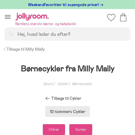
Hoppa
⁠ Weekendfavoritter til supergode priser! →
till
innehållet
Nordens største børne- og babybutik
Søg
Tilbage til Milly Mally
Børnecykler fra Milly Mally
Sport
Cykler
Børnecykler
Tilbage til Cykler
12-tommers Cykler
Filtrer
Sorter