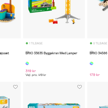
1 TILBAGE
8 TILBAGE
(1)
(3)
øjssæt
BRIO 33835 Byggekran Med Lamper
BRIO 34586 
319 kr
179 kr
Vejl. pris: 419 kr