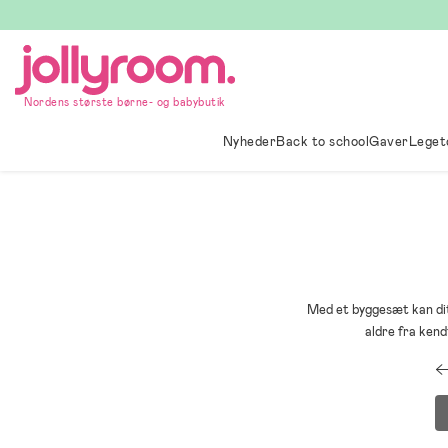
Hoppa
till
innehållet
Nordens største børne- og babybutik
Nyheder
Back to school
Gaver
Leget
Med et byggesæt kan dit 
aldre fra ken