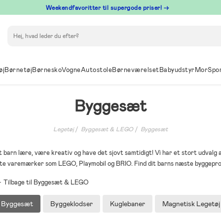
⁠ Weekendfavoritter til supergode priser! →
Søg
øj
Børnetøj
Børnesko
Vogne
Autostole
Børneværelset
Babyudstyr
Mor
Spo
Byggesæt
Legetøj
Byggesæt & LEGO
Byggesæt
barn lære, være kreativ og have det sjovt samtidigt! Vi har et stort udvalg af
dte varemærker som LEGO, Playmobil og BRIO. Find dit barns næste byggepro
Tilbage til Byggesæt & LEGO
Byggesæt
Byggeklodser
Kuglebaner
Magnetisk Legetøj