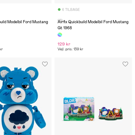
6 TILBAGE
(0)
build Modelbil Ford Mustang
Airfix Quickbuild Modelbil Ford Mustang
Gt 1968
129 kr
kr
Vejl. pris: 139 kr