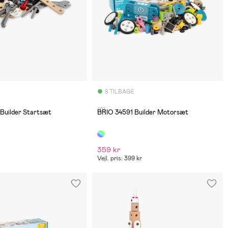
8 TILBAGE
(0)
Builder Startsæt
BRIO 34591 Builder Motorsæt
359 kr
Vejl. pris: 399 kr