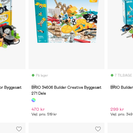
På lager
7 TILBAGE
(0)
(8)
or Byggesæt
BRIO 34606 Builder Creative Byggesæt
BRIO Builde
271 Dele
470 kr
299 kr
Vejl. pris: 519 kr
Vejl. pris: 349