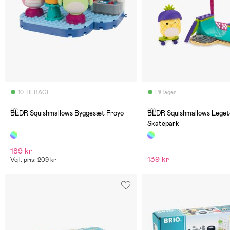
10 TILBAGE
På lager
(0)
(0)
BLDR Squishmallows Byggesæt Froyo
BLDR Squishmallows Leget
Skatepark
189 kr
139 kr
Vejl. pris: 209 kr