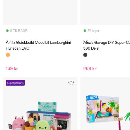
6 TILBAGE
På lager
(0)
(0)
Airfix Quickbuild Modelbil Lamborghini
Alex's Garage DIY Super C
Huracan EVO
589 Dele
139 kr
269 kr
Supergod pris