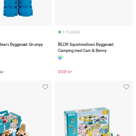
6 TILBAGE
(0)
Bears Byggesæt Grumpy
BLDR Squishmallows Byggesæt
Camping med Cam & Benny
209 kr
 kr