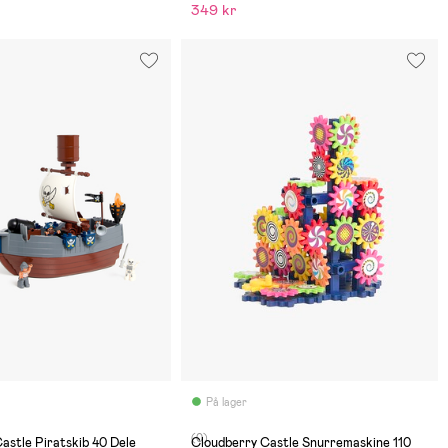
349 kr
På lager
(0)
astle Piratskib 40 Dele
Cloudberry Castle Snurremaskine 110