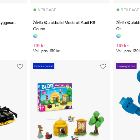
6 TILBAGE
3 TILBAGE
(0)
(0)
 Byggesæt
Airfix Quickbuild Modelbil Audi R8
Airfix Quick
Coupe
Gt
119 kr
119 kr
Vejl. pris: 139 kr
Vejl. pris: 139 
Sidste chance!
Supergod pris