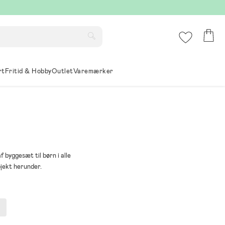
rt
Fritid & Hobby
Outlet
Varemærker
 byggesæt til børn i alle
jekt herunder.