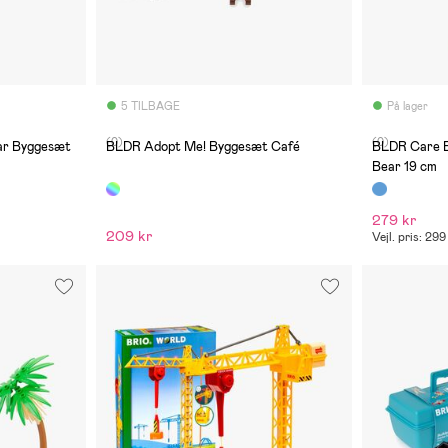
5 TILBAGE
På lager
(0)
(0)
ar Byggesæt
BLDR Adopt Me! Byggesæt Café
BLDR Care 
Bear 19 cm
279 kr
209 kr
Vejl. pris: 299