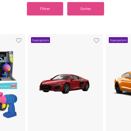
Filtrer
Sorter
Supergod pris
Supergod pris