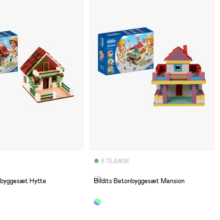
8 TILBAGE
(0)
nbyggesæt Hytte
Bildits Betonbyggesæt Mansion