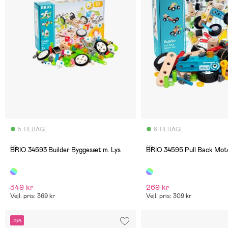
5 TILBAGE
6 TILBAGE
(1)
(1)
BRIO 34593 Builder Byggesæt m. Lys
BRIO 34595 Pull Back Mot
349 kr
269 kr
Vejl. pris: 369 kr
Vejl. pris: 309 kr
-15%