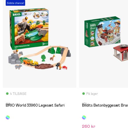
Sidste chance!
4 TILBAGE
På lager
(4)
(0)
BRIO World 33960 Legesæt Safari
Bildits Betonbyggesæt Bra
260 kr