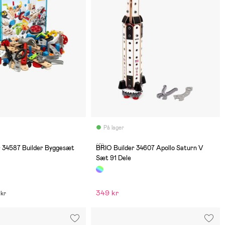
På lager
(0)
r 34587 Builder Byggesæt
BRIO Builder 34607 Apollo Saturn V
Sæt 91 Dele
349 kr
 kr