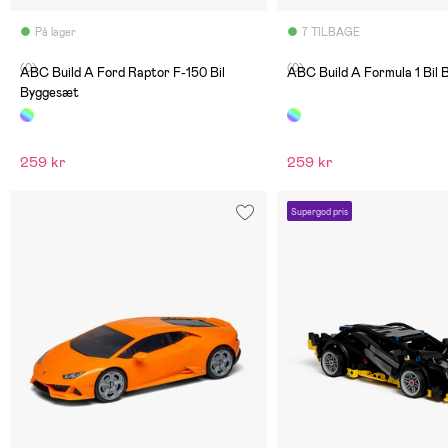
På lager
7 TILBAGE
(0)
(0)
ABC Build A Ford Raptor F-150 Bil
ABC Build A Formula 1 Bil
Byggesæt
259 kr
259 kr
Supergod pris