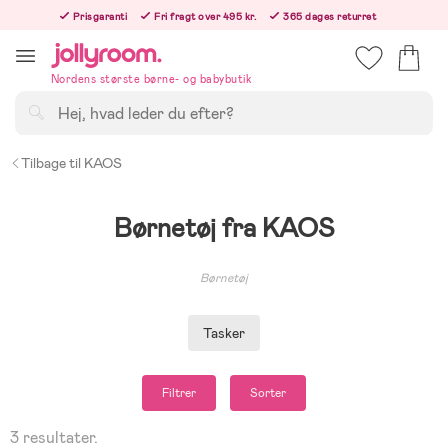
Hoppa
Prisgaranti
Fri fragt over 495 kr.
365 dages returret
till
Bestil i dag, så sender vi lige efter helligdagen
innehållet
Nordens største børne- og babybutik
Søg
Tilbage til KAOS
Børnetøj fra KAOS
Børnetøj
Tasker
Filtrer
Sorter
3 resultater.