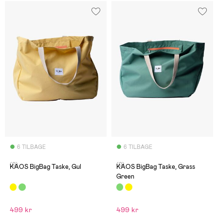
6 TILBAGE
6 TILBAGE
(0)
(0)
KAOS BigBag Taske, Gul
KAOS BigBag Taske, Grass
Green
499 kr
499 kr