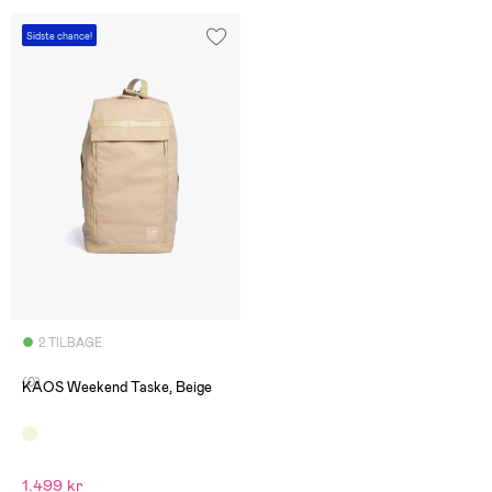
Sidste chance!
2 TILBAGE
(0)
KAOS Weekend Taske, Beige
1.499 kr