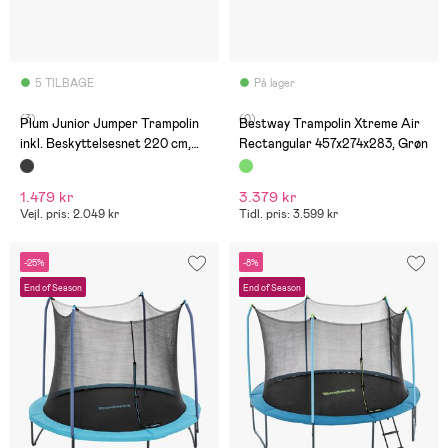
5 TILBAGE
På lager
(3)
(0)
Plum Junior Jumper Trampolin
Bestway Trampolin Xtreme Air
inkl. Beskyttelsesnet 220 cm,
Rectangular 457x274x283, Grøn
Blå/Grøn
1.479 kr
3.379 kr
Vejl. pris: 2.049 kr
Tidl. pris: 3.599 kr
-25%
-8%
End of Season
End of Season