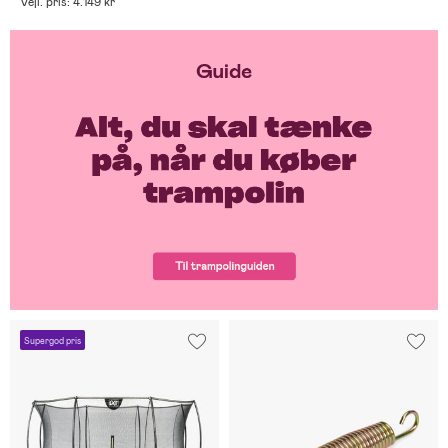
Vejl. pris: 4.149 kr
Supergod pris