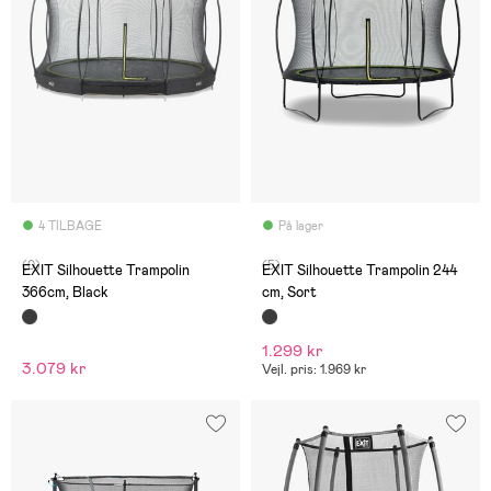
4 TILBAGE
På lager
(0)
(5)
EXIT Silhouette Trampolin
EXIT Silhouette Trampolin 244
366cm, Black
cm, Sort
1.299 kr
3.079 kr
Vejl. pris: 1.969 kr