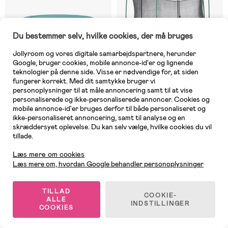
Du bestemmer selv, hvilke cookies, der må bruges
Jollyroom og vores digitale samarbejdspartnere, herunder
Google, bruger cookies, mobile annonce-id'er og lignende
teknologier på denne side. Visse er nødvendige for, at siden
fungerer korrekt. Med dit samtykke bruger vi
personoplysninger til at måle annoncering samt til at vise
personaliserede og ikke-personaliserede annoncer. Cookies og
mobile annonce-id'er bruges derfor til både personaliseret og
På lager
Midlertidigt udsolgt
ikke-personaliseret annoncering, samt til analyse og en
skræddersyet oplevelse. Du kan selv vælge, hvilke cookies du vil
(0)
(0)
BERG Basic Trampolinovertræk
Bestway Xtreme Air 427x286
tillade.
270
Trampolin, Grøn
Kundeservice
Læs mere om cookies
Læs mere om, hvordan Google behandler personoplysninger
189 kr
1.709 kr
Vejl. pris: 219 kr
TILLAD
COOKIE-
ALLE
INDSTILLINGER
COOKIES
En trampolin til enhver have!