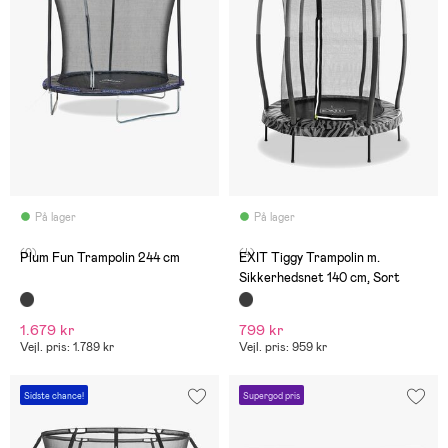
På lager
På lager
(0)
(4)
Plum Fun Trampolin 244 cm
EXIT Tiggy Trampolin m.
Sikkerhedsnet 140 cm, Sort
1.679 kr
799 kr
Vejl. pris: 1.789 kr
Vejl. pris: 959 kr
Sidste chance!
Supergod pris