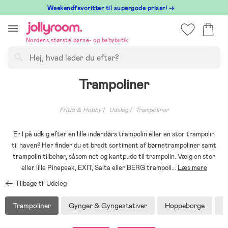
Hoppa
⁠ Weekendfavoritter til supergode priser! →
till
innehållet
Nordens største børne- og babybutik
Søg
Trampoliner
Fritid & Hobby
Udeleg
Trampoliner
Er I på udkig efter en lille indendørs trampolin eller en stor trampolin
til haven? Her finder du et bredt sortiment af børnetrampoliner samt
trampolin tilbehør, såsom net og kantpude til trampolin. Vælg en stor
eller lille Pinepeak, EXIT, Salta eller BERG trampoli
...
Læs mere
Tilbage til Udeleg
Trampoliner
Gynger & Gyngestativer
Hoppeborge
L