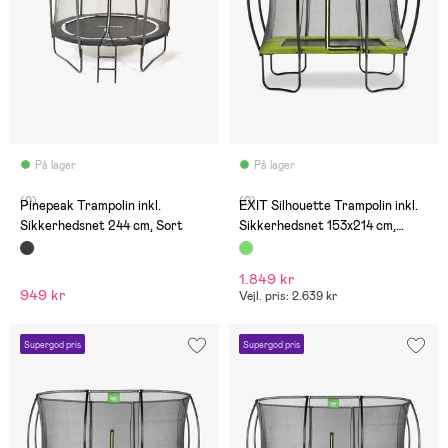
På lager
På lager
(0)
(0)
Pinepeak Trampolin inkl.
EXIT Silhouette Trampolin inkl.
Sikkerhedsnet 244 cm, Sort
Sikkerhedsnet 153x214 cm,
Grøn
1.849 kr
949 kr
Vejl. pris: 2.639 kr
Supergod pris
Supergod pris