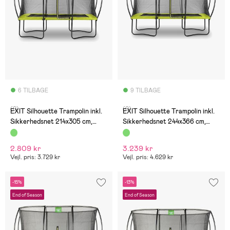
6 TILBAGE
9 TILBAGE
(0)
(0)
EXIT Silhouette Trampolin inkl.
EXIT Silhouette Trampolin inkl.
Sikkerhedsnet 214x305 cm,
Sikkerhedsnet 244x366 cm,
Grøn
Grøn
2.809 kr
3.239 kr
Vejl. pris: 3.729 kr
Vejl. pris: 4.629 kr
-15%
-13%
End of Season
End of Season