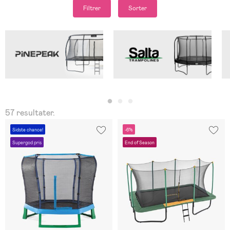
Filtrer
Sorter
57 resultater.
Sidste chance!
-6%
Supergod pris
End of Season