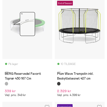
End of Season
På lager
10 TILBAGE
(0)
(9)
BERG Reservedel Favorit
Plum Wave Trampolin inkl.
Toprør 430 167 Cm
Beskyttelsesnet 427 cm
339 kr
2.329 kr
Vejl. pris: 349 kr
Vejl. pris: 4.399 kr
Supergod pris