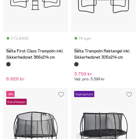
3 TILBAGE
På lager
(0)
(0)
Salta First Class Trampolin inkl.
Salta Trampolin Rektangel inkl.
Sikkerhedsnet 366x214 cm
Sikkerhedsnet 305x214 cm
3.759 kr
6.829 kr
Vejl. pris: 5.399 kr
-16%
Supergod pris
End of Season