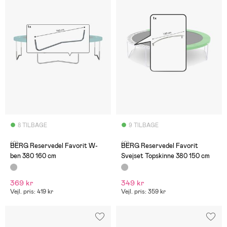
8 TILBAGE
9 TILBAGE
(0)
(0)
BERG Reservedel Favorit W-
BERG Reservedel Favorit
ben 380 160 cm
Svejset Topskinne 380 150 cm
369 kr
349 kr
Vejl. pris: 419 kr
Vejl. pris: 359 kr