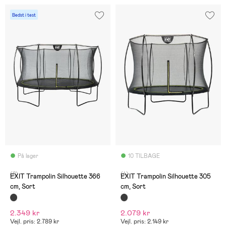
Bedst i test
På lager
10 TILBAGE
(8)
(4)
EXIT Trampolin Silhouette 366
EXIT Trampolin Silhouette 305
cm, Sort
cm, Sort
2.349 kr
2.079 kr
Vejl. pris: 2.789 kr
Vejl. pris: 2.149 kr