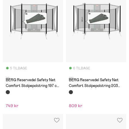
5 TILBAGE
6 TILBAGE
(1)
(0)
BERG Reservedel Safety Net
BERG Reservedel Safety Net
Comfort Stolpepolstring 197 cm
Comfort Stolpepolstring 203
8 stk
cm 8 stk
749 kr
809 kr