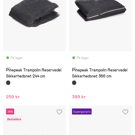
På lager
På lager
(2)
(2)
Pinepeak Trampolin Reservedel
Pinepeak Trampolin Reservedel
Sikkerhedsnet 244 cm
Sikkerhedsnet 366 cm
259 kr
389 kr
-14%
Supergod pris
Bestsellere