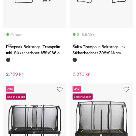
På lager
2 TILBAGE
(10)
(0)
Pinepeak Rektangel Trampolin
Salta Trampolin Rektangel inkl.
inkl. Sikkerhedsnet 439x286 cm,
Sikkerhedsnet 396x244 cm
Sort
2.769 kr
6.879 kr
-19%
-13%
End of Season
End of Season