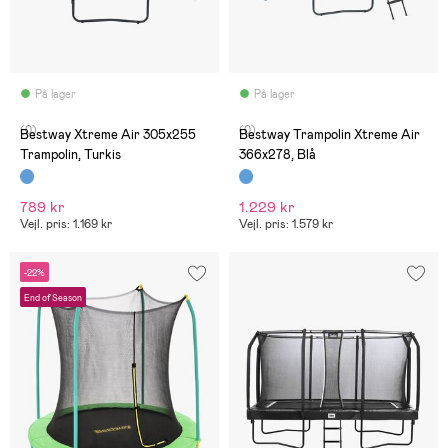
På lager
På lager
(0)
(0)
Bestway Xtreme Air 305x255
Bestway Trampolin Xtreme Air
Trampolin, Turkis
366x278, Blå
789 kr
1.229 kr
Vejl. pris: 1.169 kr
Vejl. pris: 1.579 kr
-22%
End of Season