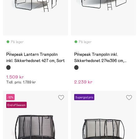
På lager
På lager
(2)
(4)
Pinepeak Lantern Trampolin
Pinepeak Trampolin inkl.
inkl. Sikkerhedsnet 427 cm, Sort
Sikkerhedsnet 274x396 cm,
Sort
1.509 kr
2.239 kr
Tidl. pris: 1.789 kr
-12%
Supergod pris
End of Season