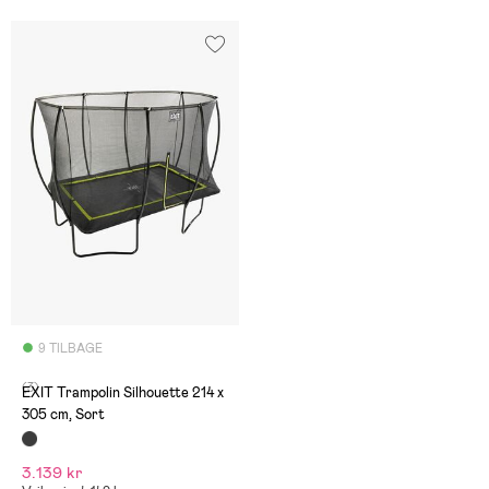
9 TILBAGE
(3)
EXIT Trampolin Silhouette 214 x
305 cm, Sort
3.139 kr