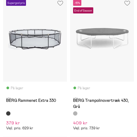
Supergod pris
-15%
End of Season
På lager
På lager
(0)
(0)
BERG Rammenet Extra 330
BERG Trampolinovertræk 430,
Grå
379 kr
409 kr
Vejl. pris: 629 kr
Vejl. pris: 739 kr