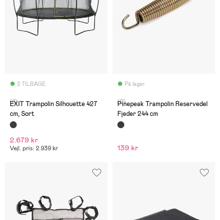
2 TILBAGE
På lager
(8)
(0)
EXIT Trampolin Silhouette 427
Pinepeak Trampolin Reservedel
cm, Sort
Fjeder 244 cm
2.679 kr
139 kr
Vejl. pris: 2.939 kr