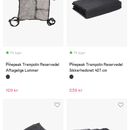
På lager
På lager
(0)
(4)
Pinepeak Trampolin Reservedel
Pinepeak Trampolin Reservedel
Aftagelige Lommer
Sikkerhedsnet 427 cm
129 kr
239 kr