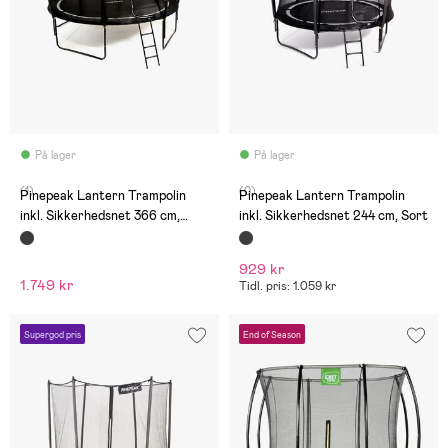
På lager
På lager
(1)
(0)
Pinepeak Lantern Trampolin
Pinepeak Lantern Trampolin
inkl. Sikkerhedsnet 366 cm,
inkl. Sikkerhedsnet 244 cm, Sort
Sort
929 kr
1.749 kr
Tidl. pris: 1.059 kr
Supergod pris
End of Season