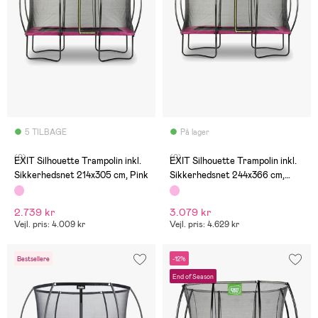
5 TILBAGE
På lager
(0)
(0)
EXIT Silhouette Trampolin inkl.
EXIT Silhouette Trampolin inkl.
Sikkerhedsnet 214x305 cm, Pink
Sikkerhedsnet 244x366 cm,
Pink
2.739 kr
3.079 kr
Vejl. pris: 4.009 kr
Vejl. pris: 4.629 kr
Bestsellere
-12%
End of Season