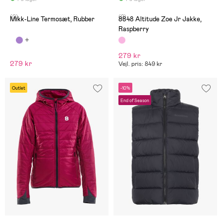
(0)
(2)
Mikk-Line Termosæt, Rubber
8848 Altitude Zoe Jr Jakke,
Raspberry
279 kr
279 kr
Vejl. pris: 849 kr
Outlet
-10%
End of Season