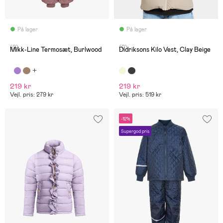
På lager
På lager
(0)
(0)
Mikk-Line Termosæt, Burlwood
Didriksons Kilo Vest, Clay Beige
219 kr
219 kr
Vejl. pris: 279 kr
Vejl. pris: 519 kr
-12%
Supergod pris