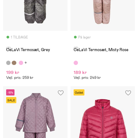
1 TILBAGE
På lager
(8)
(2)
CeLaVi Termosæt, Grey
CeLaVi Termosæt, Misty Rose
199 kr
189 kr
Vejl. pris: 259 kr
Vejl. pris: 249 kr
-18%
Outlet
SALE