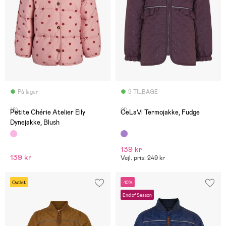
På lager
9 TILBAGE
(8)
(1)
Petite Chérie Atelier Eily
CeLaVi Termojakke, Fudge
Dynejakke, Blush
139 kr
139 kr
Vejl. pris: 249 kr
Outlet
-10%
End of Season