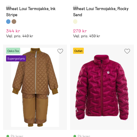
(0)
(0)
Wheat Loui Termojakke, Ink
Wheat Loui Termojakke, Rocky
Stripe
Sand
344 kr
279 kr
Vejl. pris: 449 kr
Vejl. pris: 459 kr
Oeko-Tex
Outlet
Supergod pris
På lager
På lager