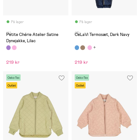
På lager
På lager
(4)
(8)
Petite Chérie Atelier Satine
CeLaVi Termosæt, Dark Navy
Dynejakke, Lilac
219 kr
219 kr
Oeko-Tex
Oeko-Tex
Outlet
Outlet