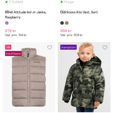
3 TILBAGE
På lager
(2)
(0)
8848 Altitude Imil Jr Jakke,
Didriksons Kilo Vest, Sort
Raspberry
279 kr
269 kr
Vejl. pris: 749 kr
Vejl. pris: 509 kr
-11%
Supergod pris
End of Season