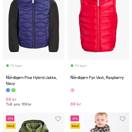
På lager
På lager
(10)
(9)
Nordbjørn Pine Hybrid Jakke,
Nordbjørn Fyn Vest, Raspberry
Navy
89 kr
89 kr
Tidl. pris: 109 kr
-37%
-37%
SALE
SALE