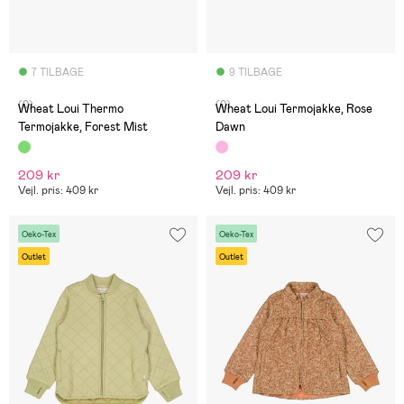
7 TILBAGE
9 TILBAGE
(0)
(0)
Wheat Loui Thermo
Wheat Loui Termojakke, Rose
Termojakke, Forest Mist
Dawn
209 kr
209 kr
Vejl. pris: 409 kr
Vejl. pris: 409 kr
Oeko-Tex
Oeko-Tex
Outlet
Outlet