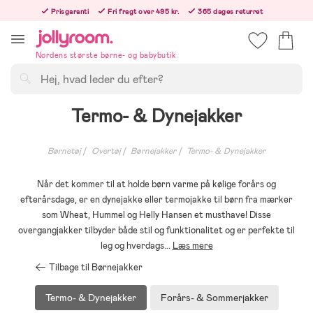
Hoppa
Prisgaranti
Fri fragt over 495 kr.
365 dages returret
till
Bestil i dag, så sender vi lige efter helligdagen
innehållet
Nordens største børne- og babybutik
Søg
Termo- & Dynejakker
Børnetøj
Overtøj
Børnejakker
Termo- & Dynejakker
Når det kommer til at holde børn varme på kølige forårs og
efterårsdage, er en dynejakke eller termojakke til børn fra mærker
som Wheat, Hummel og Helly Hansen et musthave! Disse
overgangjakker tilbyder både stil og funktionalitet og er perfekte til
leg og hverdags
...
Læs mere
Tilbage til Børnejakker
Termo- & Dynejakker
Forårs- & Sommerjakker