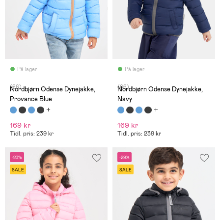
På lager
På lager
(66)
(66)
Nordbjørn Odense Dynejakke,
Nordbjørn Odense Dynejakke,
Provance Blue
Navy
169 kr
169 kr
Tidl. pris: 239 kr
Tidl. pris: 239 kr
-23%
-29%
SALE
SALE