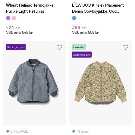
(0)
(0)
Wheat Helmao Termojakke,
LIEWOOD Kinsley Placement
Purple Light Petunias
Denim Cowboyjakke, Cool
Kids/Light Blue Denim
424 kr
389 kr
Vejl. pris: 549 kr
Vejl. pris: 559 kr
Supergod pris
Oeko-Tex
Supergod pris
2 TILBAGE
På lager