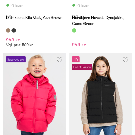
På lager
På lager
(0)
(12)
Didriksons Kilo Vest, Ash Brown
Nordbjørn Nevada Dynejakke,
Camo Green
249 kr
249 kr
Vejl. pris: 509 kr
Supergod pris
-11%
End of Season