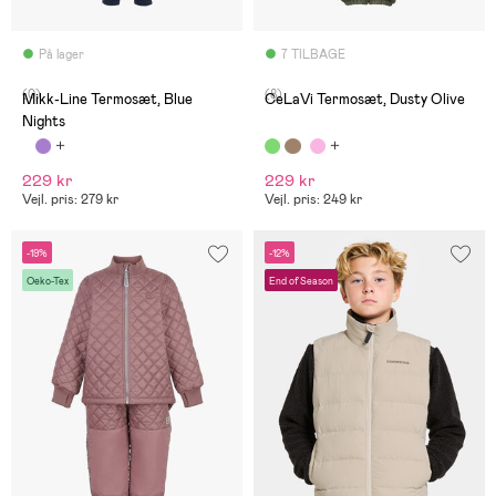
På lager
7 TILBAGE
(0)
(8)
Mikk-Line Termosæt, Blue
CeLaVi Termosæt, Dusty Olive
Nights
229 kr
229 kr
Vejl. pris: 279 kr
Vejl. pris: 249 kr
-19%
-12%
Oeko-Tex
End of Season