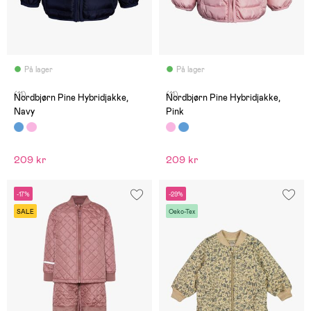
På lager
På lager
(11)
(11)
Nordbjørn Pine Hybridjakke,
Nordbjørn Pine Hybridjakke,
Navy
Pink
209 kr
209 kr
-17%
-29%
SALE
Oeko-Tex