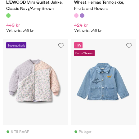
(0)
(0)
LIEWOOD Mira Quiltet Jakke,
Wheat Helmao Termojakke,
Classic Navy/Army Brown
Fruits and Flowers
449 kr
424 kr
Vejl. pris: 549 kr
Vejl. pris: 549 kr
Supergod pris
-19%
End of Season
6 TILBAGE
På lager