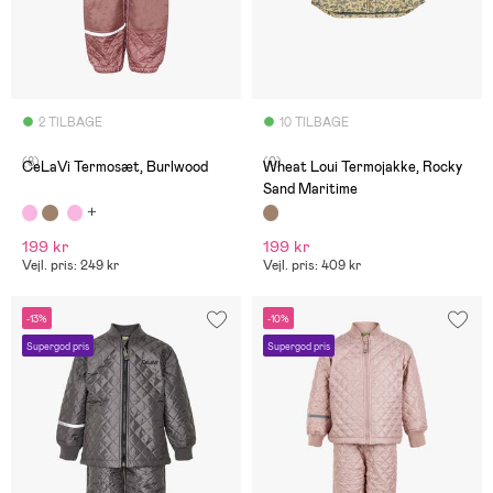
2 TILBAGE
10 TILBAGE
(8)
(0)
CeLaVi Termosæt, Burlwood
Wheat Loui Termojakke, Rocky
Sand Maritime
199 kr
199 kr
Vejl. pris: 249 kr
Vejl. pris: 409 kr
-13%
-10%
Supergod pris
Supergod pris