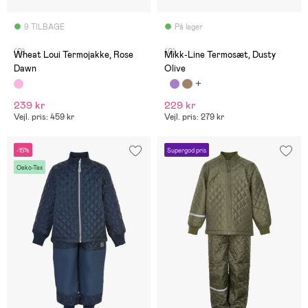
9 TILBAGE
På lager
(0)
(0)
Wheat Loui Termojakke, Rose
Mikk-Line Termosæt, Dusty
Dawn
Olive
239 kr
229 kr
Vejl. pris: 459 kr
Vejl. pris: 279 kr
-15%
Supergod pris
Oeko-Tex