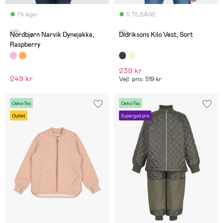
På lager
5 TILBAGE
(13)
(0)
Nordbjørn Narvik Dynejakke,
Didriksons Kilo Vest, Sort
Raspberry
239 kr
249 kr
Vejl. pris: 519 kr
Oeko-Tex
Oeko-Tex
Outlet
Supergod pris