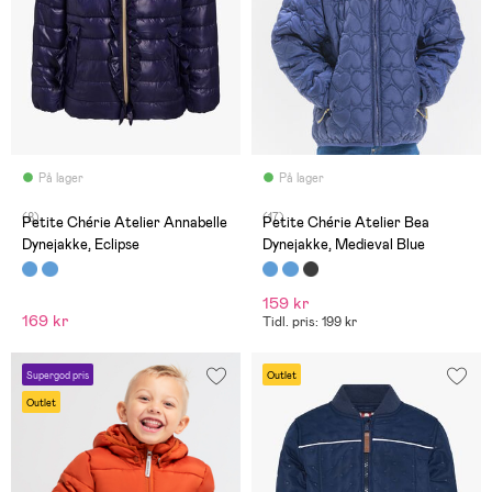
På lager
På lager
(8)
(17)
Petite Chérie Atelier Annabelle
Petite Chérie Atelier Bea
Dynejakke, Eclipse
Dynejakke, Medieval Blue
159 kr
169 kr
Tidl. pris: 199 kr
Supergod pris
Outlet
Outlet