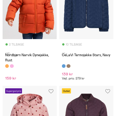
2 TILBAGE
10 TILBAGE
(13)
(1)
Nordbjørn Narvik Dynejakke,
CeLaVi Termojakke Stars, Navy
Rust
139 kr
159 kr
Vejl. pris: 279 kr
Supergod pris
Outlet