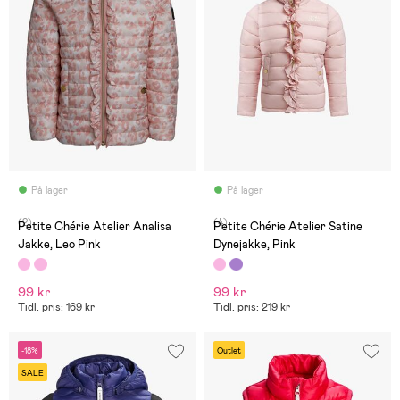
På lager
På lager
(2)
(4)
Petite Chérie Atelier Analisa
Petite Chérie Atelier Satine
Jakke, Leo Pink
Dynejakke, Pink
99 kr
99 kr
Tidl. pris: 169 kr
Tidl. pris: 219 kr
-18%
Outlet
SALE