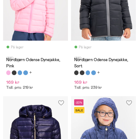
På lager
På lager
(66)
(66)
Nordbjørn Odense Dynejakke,
Nordbjørn Odense Dynejakke,
Pink
Sort
169 kr
169 kr
Tidl. pris: 219 kr
Tidl. pris: 239 kr
-20%
SALE