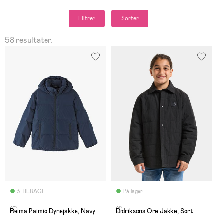
Filtrer
Sorter
58 resultater.
3 TILBAGE
På lager
(0)
(1)
Reima Paimio Dynejakke, Navy
Didriksons Ore Jakke, Sort