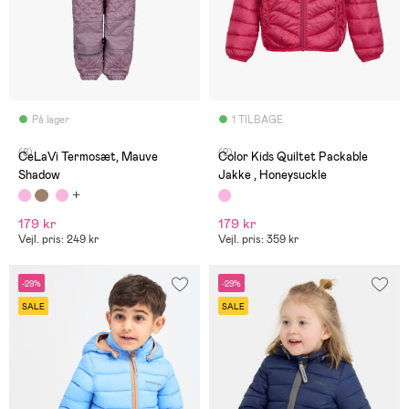
På lager
1 TILBAGE
(8)
(2)
CeLaVi Termosæt, Mauve
Color Kids Quiltet Packable
Shadow
Jakke , Honeysuckle
179 kr
179 kr
Vejl. pris: 249 kr
Vejl. pris: 359 kr
-29%
-29%
SALE
SALE