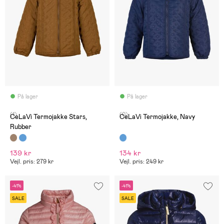
På lager
På lager
(1)
(0)
CeLaVi Termojakke Stars,
CeLaVi Termojakke, Navy
Rubber
139 kr
134 kr
Vejl. pris: 279 kr
Vejl. pris: 249 kr
-41%
-41%
SALE
SALE