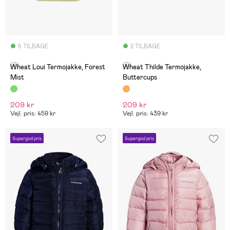
6 TILBAGE
2 TILBAGE
(0)
(0)
Wheat Loui Termojakke, Forest
Wheat Thilde Termojakke,
Mist
Buttercups
209 kr
209 kr
Vejl. pris: 459 kr
Vejl. pris: 439 kr
Supergod pris
Supergod pris