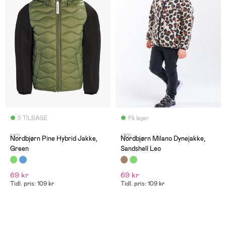
5 TILBAGE
På lager
(10)
(32)
Nordbjørn Pine Hybrid Jakke,
Nordbjørn Milano Dynejakke,
Green
Sandshell Leo
69 kr
69 kr
Tidl. pris: 109 kr
Tidl. pris: 109 kr