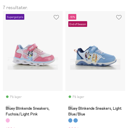
7 resultater.
Supergod pris
-10%
End of Season
På lager
På lager
(0)
(0)
Bluey Blinkende Sneakers,
Bluey Blinkende Sneakers, Light
Fuchsia/Light Pink
Blue/Blue