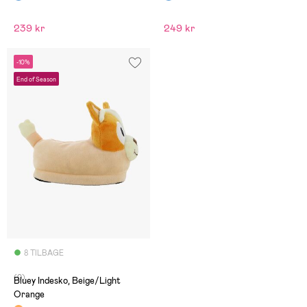
239 kr
249 kr
-10%
End of Season
8 TILBAGE
(0)
Bluey Indesko, Beige/Light
Orange