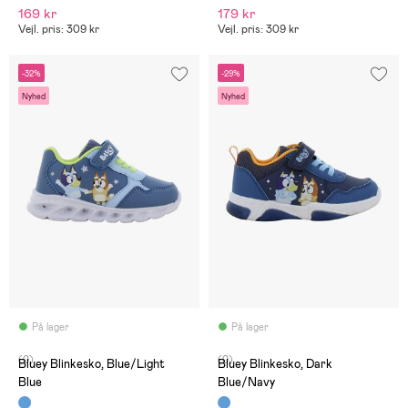
169 kr
179 kr
Vejl. pris: 309 kr
Vejl. pris: 309 kr
-32%
-29%
Nyhed
Nyhed
På lager
På lager
(0)
(0)
Bluey Blinkesko, Blue/Light
Bluey Blinkesko, Dark
Blue
Blue/Navy