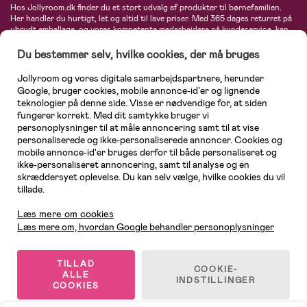
Hos Jollyroom.dk finder du et stort udvalg af produkter til børnefamilien.
Her handler du hurtigt, let og altid til lave priser. Med 365 dages returret på
ubrudt emballage, og vores kompetente medarbejdere på kundeservice, kan
du føle dig helt tryg, når du handler hos os. I vores udvalg finder du
barnevogne, autostole, børne- og babytøj, produkter til gravide og ammende
Du bestemmer selv, hvilke cookies, der må bruges
mødre, indretning og inspiration, legetøj, babyudstyr og meget mere. Vi
tilbyder produkter fra velkendte varemærker som Britax, Maxi-Cosi, Baby
Jollyroom og vores digitale samarbejdspartnere, herunder
Jogger, BabyBjörn, Didriksons, KidKraft, Ergobaby, Phillips Avent, Neonate,
Google, bruger cookies, mobile annonce-id'er og lignende
Cybex, LEGO og mange flere. Kort sagt - et kæmpe sortiment venter på dig!
teknologier på denne side. Visse er nødvendige for, at siden
fungerer korrekt. Med dit samtykke bruger vi
personoplysninger til at måle annoncering samt til at vise
personaliserede og ikke-personaliserede annoncer. Cookies og
mobile annonce-id'er bruges derfor til både personaliseret og
ikke-personaliseret annoncering, samt til analyse og en
skræddersyet oplevelse. Du kan selv vælge, hvilke cookies du vil
tillade.
Kundeservice
Læs mere om cookies
Læs mere om, hvordan Google behandler personoplysninger
TILLAD
COOKIE-
ALLE
© 2026 Jollyroom AB. Alle rettigheder forbeholdes.
INDSTILLINGER
COOKIES