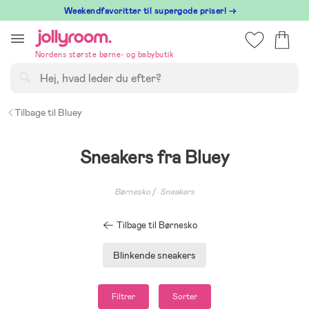
Hoppa
⁠ Weekendfavoritter til supergode priser! →
till
innehållet
Nordens største børne- og babybutik
Søg
Tilbage til Bluey
Sneakers fra Bluey
Børnesko
Sneakers
Tilbage til Børnesko
Blinkende sneakers
Filtrer
Sorter