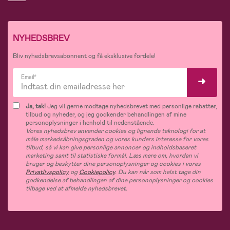
NYHEDSBREV
Bliv nyhedsbrevsabonnent og få eksklusive fordele!
Email*
Ja, tak!
Jeg vil gerne modtage nyhedsbrevet med personlige rabatter,
tilbud og nyheder, og jeg godkender behandlingen af mine
personoplysninger i henhold til nedenstående.
Vores nyhedsbrev anvender cookies og lignende teknologi for at
måle markedsåbningsgraden og vores kunders interesse for vores
tilbud, så vi kan give personlige annoncer og indholdsbaseret
marketing samt til statistiske formål. Læs mere om, hvordan vi
bruger og beskytter dine personoplysninger og cookies i vores
Privatlivspolicy
og
Cookiepolicy
. Du kan når som helst tage din
godkendelse af behandlingen af dine personoplysninger og cookies
tilbage ved at afmelde nyhedsbrevet.