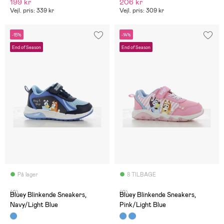
199 kr
206 kr
Vejl. pris: 339 kr
Vejl. pris: 309 kr
-15%
-14%
End of Season
End of Season
På lager
8 TILBAGE
(0)
(0)
Bluey Blinkende Sneakers,
Bluey Blinkende Sneakers,
Navy/Light Blue
Pink/Light Blue