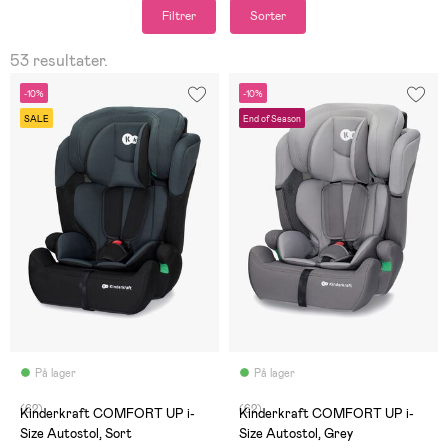
Filtrer
Sorter
53 resultater.
-10%
-10%
SALE
End of Season
På lager
På lager
(62)
(62)
Kinderkraft COMFORT UP i-
Kinderkraft COMFORT UP i-
Size Autostol, Sort
Size Autostol, Grey