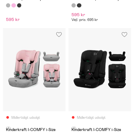
595 kr
595 kr
Vejl. pris: 695 kr
Midlertidigt udsolgt
Midlertidigt udsolgt
(3)
(3)
Kinderkraft I-COMFY i-Size
Kinderkraft I-COMFY i-Size