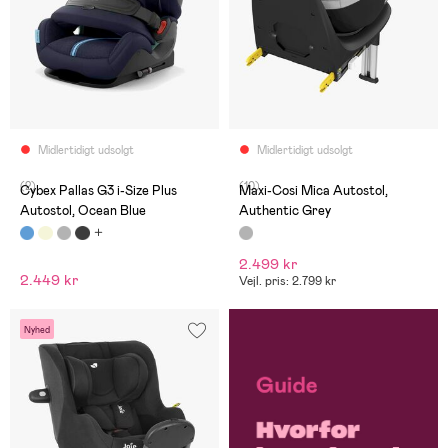
Midlertidigt udsolgt
Midlertidigt udsolgt
(2)
(10)
Cybex Pallas G3 i-Size Plus
Maxi-Cosi Mica Autostol,
Autostol, Ocean Blue
Authentic Grey
2.499 kr
2.449 kr
Vejl. pris: 2.799 kr
Nyhed