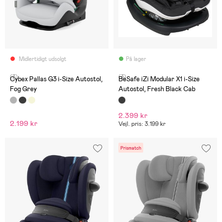
Midlertidigt udsolgt
På lager
(3)
(3)
Cybex Pallas G3 i-Size Autostol,
BeSafe iZi Modular X1 i-Size
Fog Grey
Autostol, Fresh Black Cab
2.399 kr
2.199 kr
Vejl. pris: 3.199 kr
Prismatch