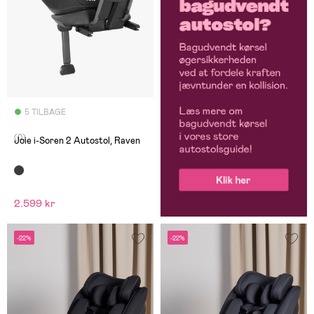
5 TILBAGE
(0)
Joie i-Soren 2 Autostol, Raven
2.599 kr
-22%
-22%