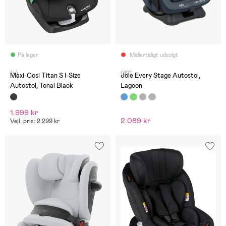
På lager
Midlertidigt udsolgt
(4)
(82)
Maxi-Cosi Titan S I-Size
Joie Every Stage Autostol,
Autostol, Tonal Black
Lagoon
1.999 kr
2.089 kr
Vejl. pris: 2.299 kr