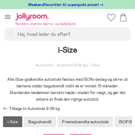
Hoppa
⁠ Weekendfavoritter til supergode priser! →
till
innehållet
Nordens største børne- og babybutik
Søg
i-Size
Autostole
Autostole 9-36 kg
i-Size
Alle iSize-godkendte autostole fæstes med ISOfix-beslag og sikrer at
børnene sidder bagudvendt indtil de er mindst 15 måneder.
Standarden bedømmer barnets højde i stedet for vægt, og gør det
lettere at finde den rigtige autostol.
Tilbage til Autostole 9-36 kg
i-Size
Bagudvendt
Fremadvendte autostole
ISOFIX