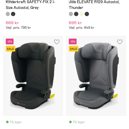
(34)
(28)
Kinderkraft SAFETY-FIX 2 I-
Joie ELEVATE R129 Autostol,
Size Autostol, Grey
Thunder
669 kr
695 kr
Vejl. pris: 795 kr
Vejl. pris: 849 kr
-13%
-13%
SALE
SALE
På lager
På lager