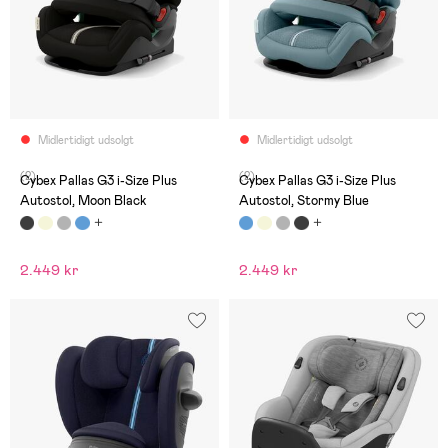
Midlertidigt udsolgt
Midlertidigt udsolgt
(2)
(2)
Cybex Pallas G3 i-Size Plus
Cybex Pallas G3 i-Size Plus
Autostol, Moon Black
Autostol, Stormy Blue
2.449 kr
2.449 kr