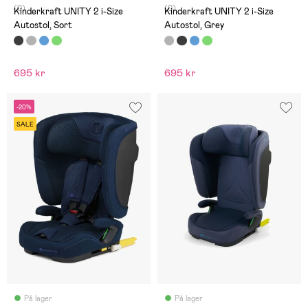
(0)
(0)
Kinderkraft UNITY 2 i-Size
Kinderkraft UNITY 2 i-Size
Autostol, Sort
Autostol, Grey
695 kr
695 kr
-20%
SALE
På lager
På lager