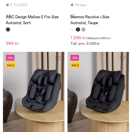
5 TILBAGE
På lager
(0)
(0)
ABC Design Mallow 2 Fixi-Size
Beemoo Revolve i-Size
Autostol, Sort
Autostol, Taupe
1.295 kr
(
Medl.pris
995 kr
)
999 kr
Tidl. pris: 2.029 kr
-36%
-36%
SALE
SALE