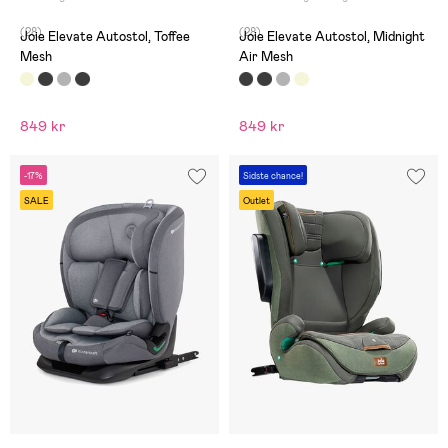
(28)
(28)
Joie Elevate Autostol, Toffee
Joie Elevate Autostol, Midnight
Mesh
Air Mesh
849 kr
849 kr
-17%
Sidste chance!
SALE
Outlet