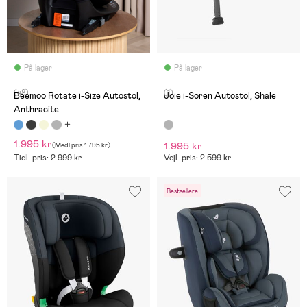
På lager
På lager
(48)
(1)
Beemoo Rotate i-Size Autostol,
Joie i-Soren Autostol, Shale
Anthracite
1.995 kr
1.995 kr
(
Medl.pris
1.795 kr
)
Tidl. pris: 2.999 kr
Vejl. pris: 2.599 kr
Bestsellere