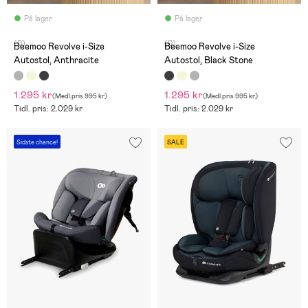
På lager
På lager
(0)
(0)
Beemoo Revolve i-Size
Beemoo Revolve i-Size
Autostol, Anthracite
Autostol, Black Stone
1.295 kr
1.295 kr
(
Medl.pris
995 kr
)
(
Medl.pris
995 kr
)
Tidl. pris: 2.029 kr
Tidl. pris: 2.029 kr
Sidste chance!
SALE