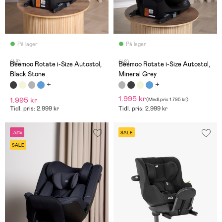
På lager
På lager
(48)
(48)
Beemoo Rotate i-Size Autostol,
Beemoo Rotate i-Size Autostol,
Black Stone
Mineral Grey
1.995 kr
1.995 kr
(
Medl.pris
1.795 kr
)
Tidl. pris: 2.999 kr
Tidl. pris: 2.999 kr
-33%
SALE
SALE