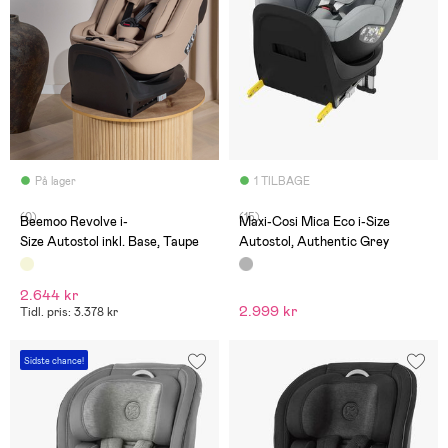
På lager
1 TILBAGE
(0)
(15)
Beemoo Revolve i-
Maxi-Cosi Mica Eco i-Size
Size Autostol inkl. Base, Taupe
Autostol, Authentic Grey
2.644 kr
2.999 kr
Tidl. pris: 3.378 kr
Sidste chance!