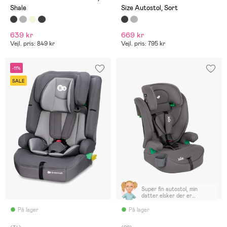
Shale
Size Autostol, Sort
639 kr
669 kr
Vejl. pris: 849 kr
Vejl. pris: 795 kr
-11%
SALE
Super fin autostol, min
datter elsker der er
kopholder i den, klart en
anbefaling herfra
På lager
På lager