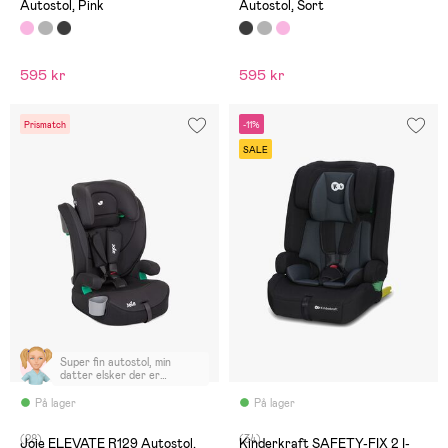
Autostol, Pink
Autostol, Sort
595 kr
595 kr
Prismatch
-11%
SALE
Super fin autostol, min
datter elsker der er
kopholder i den, klart en
anbefaling herfra
På lager
På lager
(28)
(34)
Joie ELEVATE R129 Autostol,
Kinderkraft SAFETY-FIX 2 I-