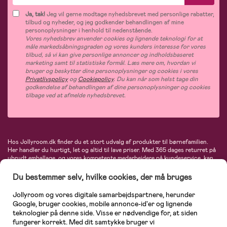
Ja, tak!
Jeg vil gerne modtage nyhedsbrevet med personlige rabatter,
tilbud og nyheder, og jeg godkender behandlingen af mine
personoplysninger i henhold til nedenstående.
Vores nyhedsbrev anvender cookies og lignende teknologi for at
måle markedsåbningsgraden og vores kunders interesse for vores
tilbud, så vi kan give personlige annoncer og indholdsbaseret
marketing samt til statistiske formål. Læs mere om, hvordan vi
bruger og beskytter dine personoplysninger og cookies i vores
Privatlivspolicy
og
Cookiepolicy
. Du kan når som helst tage din
godkendelse af behandlingen af dine personoplysninger og cookies
tilbage ved at afmelde nyhedsbrevet.
Hos Jollyroom.dk finder du et stort udvalg af produkter til børnefamilien.
Her handler du hurtigt, let og altid til lave priser. Med 365 dages returret på
ubrudt emballage, og vores kompetente medarbejdere på kundeservice, kan
du føle dig helt tryg, når du handler hos os. I vores udvalg finder du
barnevogne, autostole, børne- og babytøj, produkter til gravide og ammende
Du bestemmer selv, hvilke cookies, der må bruges
mødre, indretning og inspiration, legetøj, babyudstyr og meget mere. Vi
tilbyder produkter fra velkendte varemærker som Britax, Maxi-Cosi, Baby
Jollyroom og vores digitale samarbejdspartnere, herunder
Jogger, BabyBjörn, Didriksons, KidKraft, Ergobaby, Phillips Avent, Neonate,
Google, bruger cookies, mobile annonce-id'er og lignende
Cybex, LEGO og mange flere. Kort sagt - et kæmpe sortiment venter på dig!
teknologier på denne side. Visse er nødvendige for, at siden
fungerer korrekt. Med dit samtykke bruger vi