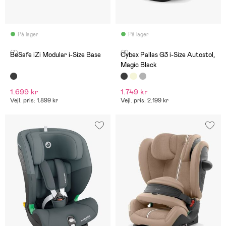
På lager
På lager
(7)
(3)
BeSafe iZi Modular i-Size Base
Cybex Pallas G3 i-Size Autostol,
Magic Black
1.699 kr
1.749 kr
Vejl. pris: 1.899 kr
Vejl. pris: 2.199 kr