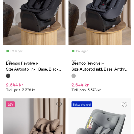
På lager
På lager
(0)
(0)
Beemoo Revolve i-
Beemoo Revolve i-
Size Autostol inkl. Base, Black
Size Autostol inkl. Base, Anthra
Stone
cite
2.644 kr
2.644 kr
Tidl. pris: 3.378 kr
Tidl. pris: 3.378 kr
-22%
Sidste chance!