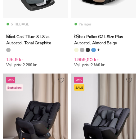
5 TILBAGE
På lager
(3)
(2)
Maxi-Cosi Titan S I-Size
Cybex Pallas G3 i-Size Plus
Autostol, Tonal Graphite
Autostol, Almond Beige
1.949 kr
1.959,20 kr
Vejl. pris: 2.299 kr
Vejl. pris: 2.449 kr
-33%
-33%
Bestsellere
SALE