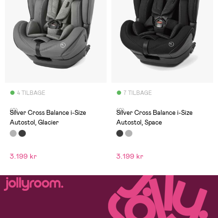
4 TILBAGE
7 TILBAGE
(0)
(0)
Silver Cross Balance i-Size
Silver Cross Balance i-Size
Autostol, Glacier
Autostol, Space
3.199 kr
3.199 kr