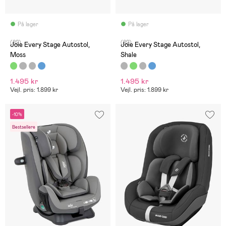
På lager
På lager
(82)
(82)
Joie Every Stage Autostol,
Joie Every Stage Autostol,
Moss
Shale
1.495 kr
1.495 kr
Vejl. pris: 1.899 kr
Vejl. pris: 1.899 kr
-10%
Bestsellere