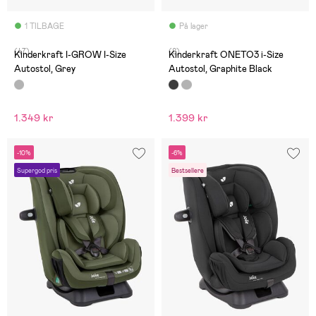
1 TILBAGE
På lager
(47)
(8)
Kinderkraft I-GROW I-Size
Kinderkraft ONETO3 i-Size
Autostol, Grey
Autostol, Graphite Black
1.349 kr
1.399 kr
-10%
-6%
Supergod pris
Bestsellere