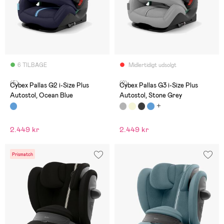
6 TILBAGE
Midlertidigt udsolgt
(5)
(2)
Cybex Pallas G2 i-Size Plus
Cybex Pallas G3 i-Size Plus
Autostol, Ocean Blue
Autostol, Stone Grey
2.449 kr
2.449 kr
Prismatch