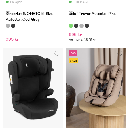
På lager
1 TILBAGE
(8)
(2)
Kinderkraft ONETO3 i-Size
Joie i-Traver Autostol, Pine
Autostol, Cool Grey
995 kr
995 kr
Vejl. pris: 1.879 kr
-36%
SALE