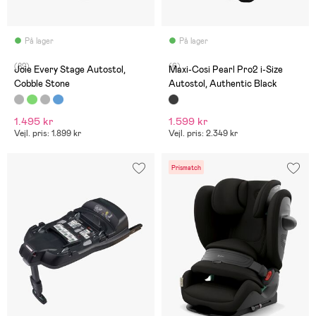
På lager
På lager
(82)
(6)
Joie Every Stage Autostol,
Maxi-Cosi Pearl Pro2 i-Size
Cobble Stone
Autostol, Authentic Black
1.495 kr
1.599 kr
Vejl. pris: 1.899 kr
Vejl. pris: 2.349 kr
Prismatch